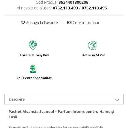
Cod Produs:
3534401800206
Ai nevoie de ajutor?
0752.113.493
/
0752.113.495
Adauga la Favorite
Cere informatii
Livrare la Easy Box
Retur in 14 Zile
Call Center Specializat
Descriere
Pachet Alcancia Scandal – Parfum Intens pentru Haine și
Casă
Transformă-ți casa și garderoba într-o veritabilă oază de