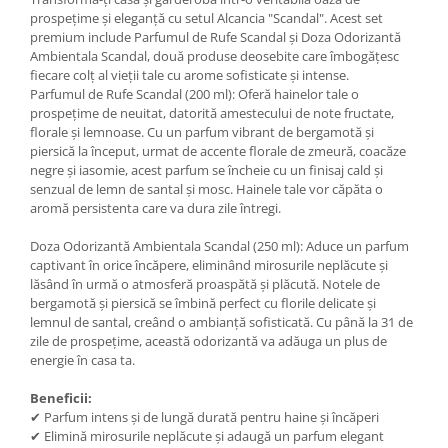
prospețime și eleganță cu setul Alcancia "Scandal". Acest set
premium include Parfumul de Rufe Scandal și Doza Odorizantă
Ambientala Scandal, două produse deosebite care îmbogățesc
fiecare colț al vieții tale cu arome sofisticate și intense.
Parfumul de Rufe Scandal (200 ml): Oferă hainelor tale o
prospețime de neuitat, datorită amestecului de note fructate,
florale și lemnoase. Cu un parfum vibrant de bergamotă și
piersică la început, urmat de accente florale de zmeură, coacăze
negre și iasomie, acest parfum se încheie cu un finisaj cald și
senzual de lemn de santal și mosc. Hainele tale vor căpăta o
aromă persistenta care va dura zile întregi.
Doza Odorizantă Ambientala Scandal (250 ml): Aduce un parfum
captivant în orice încăpere, eliminând mirosurile neplăcute și
lăsând în urmă o atmosferă proaspătă și plăcută. Notele de
bergamotă și piersică se îmbină perfect cu florile delicate și
lemnul de santal, creând o ambianță sofisticată. Cu până la 31 de
zile de prospețime, această odorizantă va adăuga un plus de
energie în casa ta.
Beneficii:
✔ Parfum intens și de lungă durată pentru haine și încăperi
✔ Elimină mirosurile neplăcute și adaugă un parfum elegant