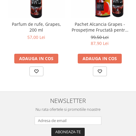
Parfum de rufe, Grapes,
Pachet Alcancia Grapes -
200 ml
Prospețime Fructată pentru
Încăpere și Haine
57,00 Lei
99,50 Lei
87,90 Lei
ADAUGA IN COS
ADAUGA IN COS
NEWSLETTER
Nu rata ofertele si promotiile noastre