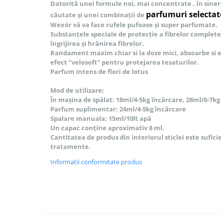
Datorită unei formule noi, mai
concentrate
, în sine
Bureti pentru vase si bucatarie
parfumuri selectat
căutate și unei combinații de
Absorbanti umiditate si
Wexór vă va face rufele pufoase și super parfumate.
neutralizatori miros
Substanțele
speciale
de protecție a fibrelor
complete
frigider/congelator
îngrijirea și hrănirea fibrelor.
Saci si manusi menaj, folii
Randament maxim chiar si la doze mici, absoarbe si 
alimentare si hartie de copt
efect "velosoft" pentru protejarea tesaturilor.
Parfum intens de flori de lotus
Hartie si servetele
Mopuri,seturi cu mop si accesorii
Mod de utilizare:
În mașina de spălat: 18ml/4-5kg încărcare, 28ml/6-7kg
Maturi,farase si galeti simple/cu
Parfum suplimentar: 24ml/4-5kg încărcare
storcator
Spalare manuala: 15ml/10lt apă
Un capac conține aproximativ 8 ml.
Manere si cozi pentru maturi si
Cantitatea de produs din interiorul sticlei este sufic
mopuri
tratamente.
Raclete si perii diverse suprafete
Informatii conformitate produs
Articole si accesorii pentru baie si
zona sanitara
Accesorii pentru casa
Articole si accesorii pentru haine si
produse textile