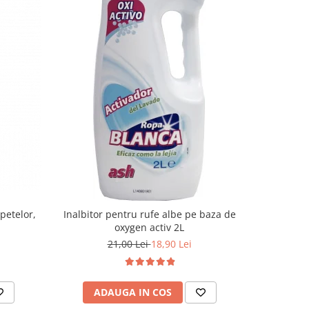
petelor,
Inalbitor pentru rufe albe pe baza de
Fara nici
oxygen activ 2L
colorate
21,00 Lei
18,90 Lei
ADAUGA IN COS
AD