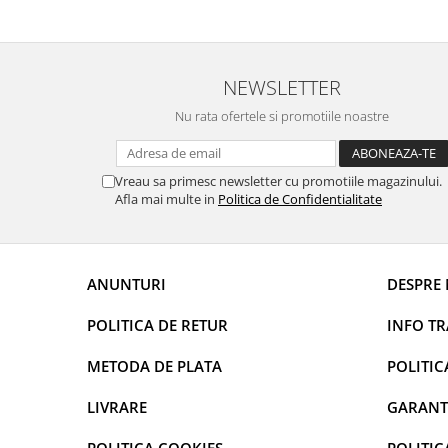
curatarea mainilor
Solutii si spray uri auto
Bureti auto,raclete si lavete
NEWSLETTER
Solutii pentru constructori
Nu rata ofertele si promotiile noastre
Organizatoare si cutii pentru scule
Articole DYI si zugravit
Vreau sa primesc newsletter cu promotiile magazinului.
Antidaunatori si insecticide
Afla mai multe in
Politica de Confidentialitate
Camping, Gradina & Zone de
Exterior
Accesorii pentru telefoane
ANUNTURI
DESPRE 
Articole HoReCa
POLITICA DE RETUR
INFO T
Solutii profesionale pentru
curatenie si intretinere
METODA DE PLATA
POLITIC
Solutii si detergenti industriali
LIVRARE
GARANT
Concentralia Profesional
Dispensere prosoape pliate de