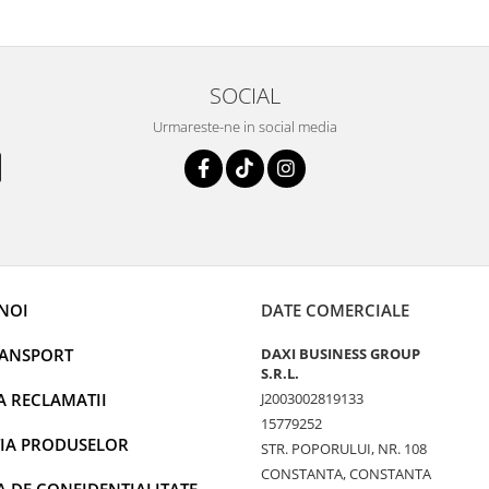
SOCIAL
Urmareste-ne in social media
NOI
DATE COMERCIALE
RANSPORT
DAXI BUSINESS GROUP
S.R.L.
A RECLAMATII
J2003002819133
15779252
IA PRODUSELOR
STR. POPORULUI, NR. 108
CONSTANTA, CONSTANTA