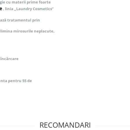
rgie cu materii prime foarte
e
, linia „Laundry Cosmetics”
ază tratamentul prin
elimina mirosurile neplacute,
 încărcare
ienta pentru 55 de
RECOMANDARI