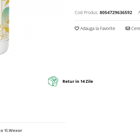
Cod Produs:
8054729636592
Adauga la Favorite
Cere 
Retur in 14 Zile
to 1l,Wexor