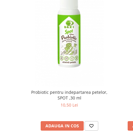
Uleiuri esentiale aromaterapie si
difuzoare
Odorizanti cu bete de ratan si
lumanari parfumate
Odorizanti spray si neutralizatori
miros ambient si tesaturi
Odorizanti pentru baie
Absorbanti de Umiditate & Rezerve
OdorBlock Neutralizatori miros
Pachete Odorizare
Betisoare parfumate
Probiotic pentru indepartarea petelor,
SPOT ,30 ml
Odorizanti auto
10,50 Lei
Produse pentu aprins focul
Produse pudra certificate Eco Cert
Auto Bricolaj & Gradina & Camping
ADAUGA IN COS
Pasta si crema abraziva pentru