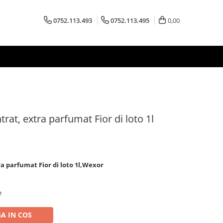
0752.113.493
0752.113.495
0,00
rat, extra parfumat Fior di loto 1l
a parfumat Fior di loto 1l,Wexor
e
A IN COS