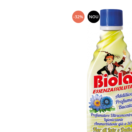
Articole menaj BACTERIA STOP
-32%
NOU
Articole menaj ECO NATURAL si
materiale reciclate
Eco logical
Produse lichide certificare Eco Cert
Detergenti BIO
Eco Confort
Fose Septice & Întreținere
Eco Confort
BioZone
Epur
Home&Deco
Note di Natura
Eco Friendly
Curatenie & Intretinere Exterior
Solutii curatare si intretinere