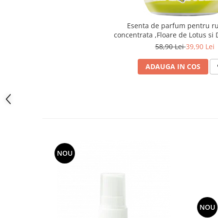
toalete portabile
Solutii curatare si intretinere
Esenta de parfum pentru ru
terase exterioare
concentrata ,Floare de Lotus si 
Solutii curatare si intretinere
58,90 Lei
39,90 Lei
mobilier gradina
ADAUGA IN COS
Solutii de curatare si intretinere
gratare exterioare si seminee
Foglia D'Oro
Odorizanti & Neutralizatori pentru
Miros
Doze odorizante spray SPRING AIR
250ml
NOU
Dispensere pentru doze
odorizante spray SPRING AIR
Odorizanti ambientali si tesaturi
SPRING AIR
Saculeti parfumati si pliculete
NOU
antimolii