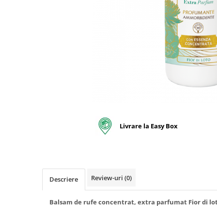
pentru bucatarie
Detergenti Rufe & Intretinere
Textile
Detergenti de rufe
Balsam de rufe
Parfum de rufe si esente
concentrate parfumare rufe
Neutralizare miros si odorizare
textile,masini de spalat ,uscatoare
rufe
Solutii indepartare pete si
Livrare la Easy Box
inalbitori rufe
Vopsea pentru articole textile si
articole din piele
Articole complementare
Review-uri
(0)
Descriere
Articole Menaj & Accesorii pentru
Casa
Balsam de rufe concentrat, extra parfumat Fior di lo
Lavete si seturi lavete