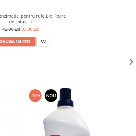
enzimatic, pentru rufe,Bio Floare
de Lotus, 1l
42,00 Lei
33,90 Lei
DAUGA IN COS
-10%
NOU