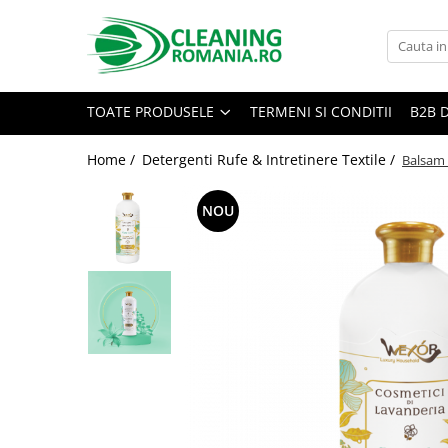
Toate Produsele
Curatenie & Intretinere Casa
TOATE PRODUSELE
TERMENI SI CONDITII
B2B 
Detergenti si solutii concentrate
pentru pardoseli
Home /
Detergenti Rufe & Intretinere Textile /
Balsam 
Produse Bio pentru Casa
NOU
Detergenti si solutii universale
Detergenti si solutii pentru geam
si sticla
Detergenti si solutii pentru
suprafete de lemn si mobila
Detergenti si solutii pentru baie
Solutii desfundat tevi
Curatenie Traditionala
Detergenti de vase si solutii