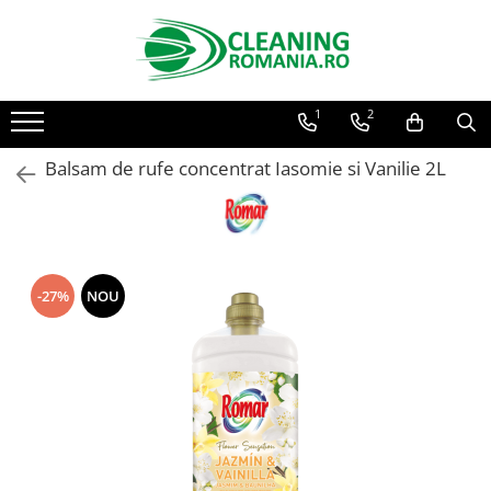
Toate Produsele
1
2
Curatenie & Intretinere Casa
Detergenti si solutii concentrate
Balsam de rufe concentrat Iasomie si Vanilie 2L
pentru pardoseli
Produse Bio pentru Casa
Detergenti si solutii universale
Detergenti si solutii pentru geam
si sticla
-27%
NOU
Detergenti si solutii pentru
suprafete de lemn si mobila
Detergenti si solutii pentru baie
Solutii desfundat tevi
Curatenie Traditionala
Detergenti de vase si solutii