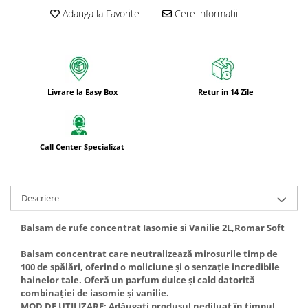
Bureti pentru vase si bucatarie
Adauga la Favorite
Cere informatii
Absorbanti umiditate si
neutralizatori miros
frigider/congelator
Saci si manusi menaj, folii
alimentare si hartie de copt
Livrare la Easy Box
Retur in 14 Zile
Hartie si servetele
Mopuri,seturi cu mop si accesorii
Maturi,farase si galeti simple/cu
Call Center Specializat
storcator
Manere si cozi pentru maturi si
mopuri
Descriere
Raclete si perii diverse suprafete
Balsam de rufe concentrat Iasomie si Vanilie 2L,Romar Soft
Articole si accesorii pentru baie si
zona sanitara
Balsam concentrat care neutralizează mirosurile timp de
100 de spălări, oferind o moliciune și o senzație incredibile
Accesorii pentru casa
hainelor tale. Oferă un parfum dulce și cald datorită
combinației de iasomie și vanilie.
Articole si accesorii pentru haine si
MOD DE UTILIZARE: Adăugați produsul nediluat în timpul
produse textile