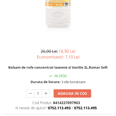
pentru bucatarie
Detergenti Rufe & Intretinere
Textile
Detergenti de rufe
Balsam de rufe
Parfum de rufe si esente
concentrate parfumare rufe
26,00 Lei
18,90 Lei
Neutralizare miros si odorizare
Economisesti:
7,10
Lei
textile,masini de spalat ,uscatoare
rufe
Solutii indepartare pete si
Balsam de rufe concentrat Iasomie si Vanilie 2L,Romar Soft
inalbitori rufe
IN STOC
Vopsea pentru articole textile si
Durata de livrare:
3 zile lucratoare
articole din piele
Articole complementare
ADAUGA IN COS
Articole Menaj & Accesorii pentru
Cod Produs:
8414227097903
Casa
Ai nevoie de ajutor?
0752.113.493
/
0752.113.495
Lavete si seturi lavete