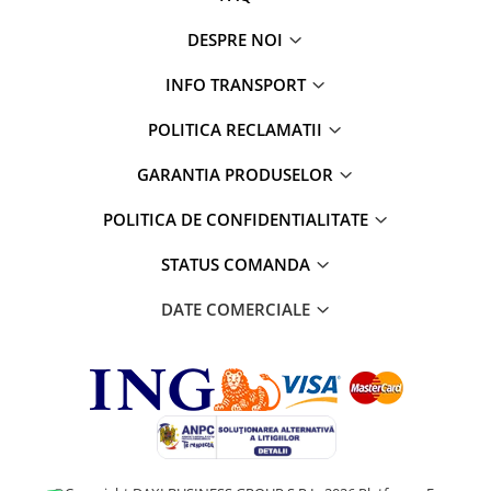
Parfumuri
DESPRE NOI
Cosmetice & Ingrijire Personala
Geluri de dus
INFO TRANSPORT
Sapun lichid,solid , spuma si sare
POLITICA RECLAMATII
de baie
Lotiuni ,lapte,creme si uleiuri
GARANTIA PRODUSELOR
pentru fata si corp
POLITICA DE CONFIDENTIALITATE
Deodorante antiperspirante si deo
roll,spray de corp
STATUS COMANDA
Parfumuri si seturi cadouri
DATE COMERCIALE
Igiena dentara
Sampon,balsam,masti si
tratamente pentru par
Cosmetice pentru copii si bebelusi
Machiaj si manichiura
Bureti pentru baie si accesorii