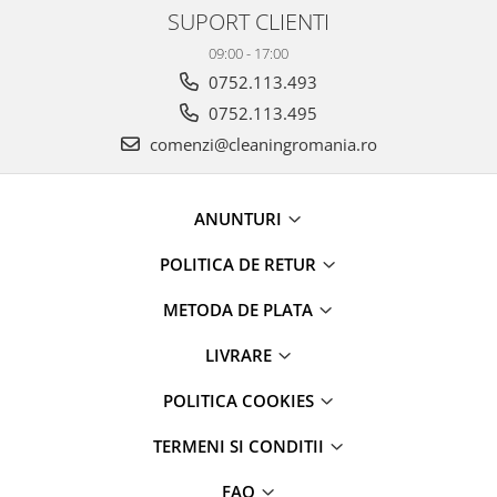
SUPORT CLIENTI
maini si consumabile
Dispensere role prosop hartie si
09:00 - 17:00
consumabile
0752.113.493
Dispensere hartie igienica si
0752.113.495
consumabile
comenzi@cleaningromania.ro
Dozatoare sapun lichid si
consumabile
ANUNTURI
Dozatoare sapun spuma si
consumabile
POLITICA DE RETUR
Dozatoare solutii igienizare si
dezinfectare maini si consumabile
METODA DE PLATA
Dispenser acoperitori incaltaminte
LIVRARE
si rezerve
Uscatoare de maini
POLITICA COOKIES
Rola cearceaf medical si lavete
TERMENI SI CONDITII
airlaid
Role hartie industriala
FAQ