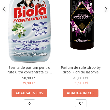
toalete portabile
Solutii curatare si intretinere
terase exterioare
Solutii curatare si intretinere
mobilier gradina
Solutii de curatare si intretinere
gratare exterioare si seminee
Foglia D'Oro
Odorizanti & Neutralizatori pentru
Miros
Doze odorizante spray SPRING AIR
Esenta de parfum pentru
Parfum de rufe ,drop by
250ml
rufe ultra concentrata Crin
drop ,Flori de Iasomie
si Iasomie,300 ml
235ml
58,90 Lei
46,00 Lei
Dispensere pentru doze
39,90 Lei
39,90 Lei
odorizante spray SPRING AIR
Odorizanti ambientali si tesaturi
ADAUGA IN COS
ADAUGA IN COS
SPRING AIR
Saculeti parfumati si pliculete
antimolii