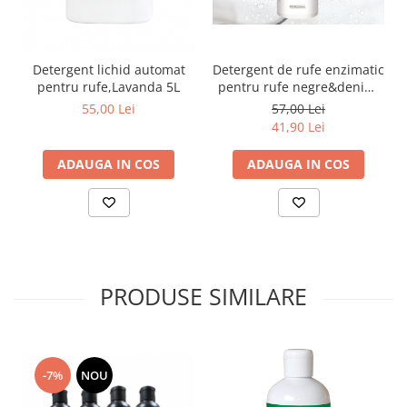
Detergent lichid automat
Detergent de rufe enzimatic
pentru rufe,Lavanda 5L
pentru rufe negre&denim,
Nero Therapy, 750ml
55,00 Lei
57,00 Lei
41,90 Lei
ADAUGA IN COS
ADAUGA IN COS
PRODUSE SIMILARE
-7%
NOU