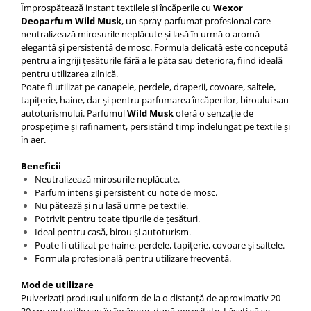
Împrospătează instant textilele și încăperile cu
Wexor
Deoparfum Wild Musk
, un spray parfumat profesional care
neutralizează mirosurile neplăcute și lasă în urmă o aromă
elegantă și persistentă de mosc. Formula delicată este concepută
pentru a îngriji țesăturile fără a le păta sau deteriora, fiind ideală
pentru utilizarea zilnică.
Poate fi utilizat pe canapele, perdele, draperii, covoare, saltele,
tapițerie, haine, dar și pentru parfumarea încăperilor, biroului sau
autoturismului. Parfumul
Wild Musk
oferă o senzație de
prospețime și rafinament, persistând timp îndelungat pe textile și
în aer.
Beneficii
Neutralizează mirosurile neplăcute.
Parfum intens și persistent cu note de mosc.
Nu pătează și nu lasă urme pe textile.
Potrivit pentru toate tipurile de țesături.
Ideal pentru casă, birou și autoturism.
Poate fi utilizat pe haine, perdele, tapițerie, covoare și saltele.
Formula profesională pentru utilizare frecventă.
Mod de utilizare
Pulverizați produsul uniform de la o distanță de aproximativ 20–
30 cm pe textile sau în încăpere, după necesitate. Lăsați să se