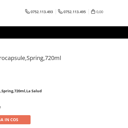
0752.113.493
0752.113.495
0,00
rocapsule,Spring,720ml
,Spring,720ml,La Salud
e
A IN COS