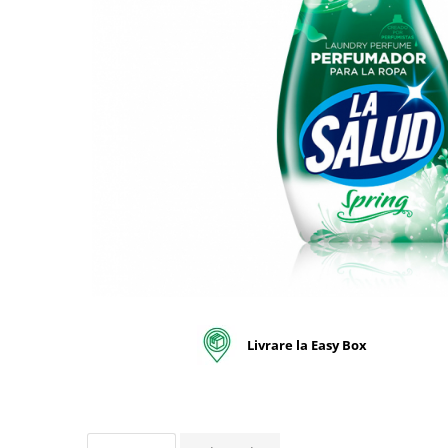
pentru bucatarie
Detergenti Rufe & Intretinere
Textile
Detergenti de rufe
Balsam de rufe
Parfum de rufe si esente
concentrate parfumare rufe
Neutralizare miros si odorizare
textile,masini de spalat ,uscatoare
rufe
Solutii indepartare pete si
inalbitori rufe
Vopsea pentru articole textile si
articole din piele
Livrare la Easy Box
Articole complementare
Articole Menaj & Accesorii pentru
Casa
Lavete si seturi lavete