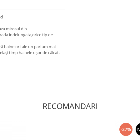
ud
aza mirosul din
ioada indelungata,orice tip de
ră hainelor tale un parfum mai
elași timp hainele ușor de călcat.
RECOMANDARI
-27%