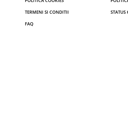
POLITICA COOKIES
POLITIC
curatarea mainilor
TERMENI SI CONDITII
STATUS
Solutii si spray uri auto
Bureti auto,raclete si lavete
FAQ
Solutii pentru constructori
Organizatoare si cutii pentru scule
Articole DYI si zugravit
Antidaunatori si insecticide
Camping, Gradina & Zone de
Exterior
Accesorii pentru telefoane
Articole HoReCa
Solutii profesionale pentru
curatenie si intretinere
Solutii si detergenti industriali
Concentralia Profesional
Dispensere prosoape pliate de