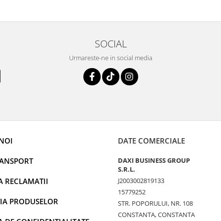
SOCIAL
Urmareste-ne in social media
NOI
DATE COMERCIALE
RANSPORT
DAXI BUSINESS GROUP
S.R.L.
A RECLAMATII
J2003002819133
15779252
IA PRODUSELOR
STR. POPORULUI, NR. 108
CONSTANTA, CONSTANTA