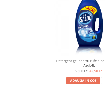
Articole menaj BACTERIA STOP
Articole menaj ECO NATURAL si
materiale reciclate
Eco logical
Produse lichide certificare Eco Cert
Detergenti BIO
Eco Confort
Fose Septice & Întreținere
Eco Confort
Detergent gel pentru rufe albe 
BioZone
Azul,4L
59,00 Lei
42,90 Lei
Epur
Home&Deco
ADAUGA IN COS
Note di Natura
Eco Friendly
Curatenie & Intretinere Exterior
Solutii curatare si intretinere