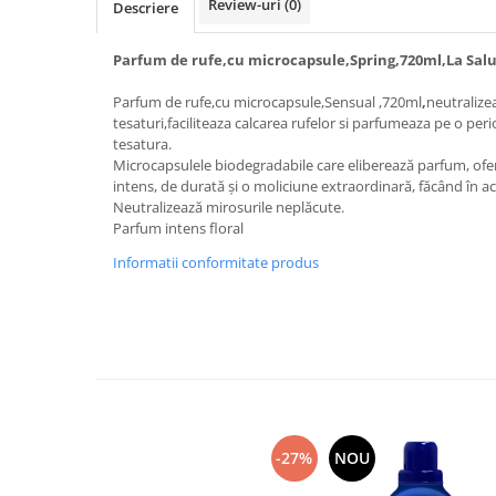
Review-uri
(0)
Descriere
Bureti pentru vase si bucatarie
Absorbanti umiditate si
Parfum de rufe,cu microcapsule,Spring,720ml,La Sal
neutralizatori miros
frigider/congelator
Parfum de rufe,cu microcapsule,Sensual ,720ml
,
neutralize
Saci si manusi menaj, folii
tesaturi,faciliteaza calcarea rufelor si parfumeaza pe o per
alimentare si hartie de copt
tesatura.
Hartie si servetele
Microcapsulele biodegradabile care eliberează parfum, ofe
intens, de durată și o moliciune extraordinară, făcând în ac
Mopuri,seturi cu mop si accesorii
Neutralizează mirosurile neplăcute.
Parfum intens floral
Maturi,farase si galeti simple/cu
storcator
Informatii conformitate produs
Manere si cozi pentru maturi si
mopuri
Raclete si perii diverse suprafete
Articole si accesorii pentru baie si
zona sanitara
Accesorii pentru casa
-27%
NOU
Articole si accesorii pentru haine si
produse textile