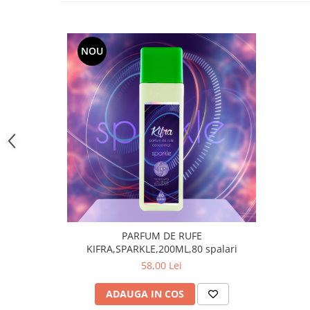
toalete portabile
Solutii curatare si intretinere
terase exterioare
NOU
Solutii curatare si intretinere
mobilier gradina
Solutii de curatare si intretinere
gratare exterioare si seminee
Foglia D'Oro
Odorizanti & Neutralizatori pentru
Miros
Doze odorizante spray SPRING AIR
250ml
Dispensere pentru doze
odorizante spray SPRING AIR
PARFUM DE RUFE
KIFRA,SPARKLE,200ML,80 spalari
Odorizanti ambientali si tesaturi
58,00 Lei
SPRING AIR
Saculeti parfumati si pliculete
ADAUGA IN COS
antimolii