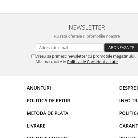
Uleiuri esentiale aromaterapie si
difuzoare
Odorizanti cu bete de ratan si
NEWSLETTER
lumanari parfumate
Nu rata ofertele si promotiile noastre
Odorizanti spray si neutralizatori
miros ambient si tesaturi
Odorizanti pentru baie
Vreau sa primesc newsletter cu promotiile magazinului.
Afla mai multe in
Politica de Confidentialitate
Absorbanti de Umiditate & Rezerve
OdorBlock Neutralizatori miros
Pachete Odorizare
ANUNTURI
DESPRE 
Betisoare parfumate
POLITICA DE RETUR
INFO T
Odorizanti auto
Produse pentu aprins focul
METODA DE PLATA
POLITIC
Produse pudra certificate Eco Cert
LIVRARE
GARANT
Auto Bricolaj & Gradina & Camping
Pasta si crema abraziva pentru