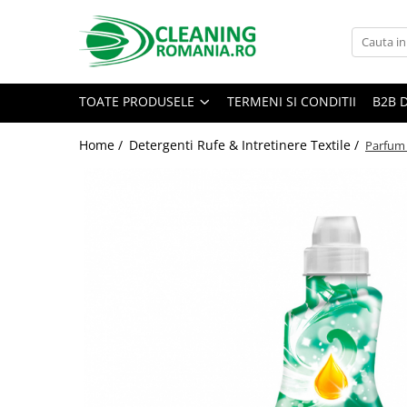
Toate Produsele
Curatenie & Intretinere Casa
TOATE PRODUSELE
TERMENI SI CONDITII
B2B 
Detergenti si solutii concentrate
pentru pardoseli
Home /
Detergenti Rufe & Intretinere Textile /
Parfum 
Produse Bio pentru Casa
Detergenti si solutii universale
Detergenti si solutii pentru geam
si sticla
Detergenti si solutii pentru
suprafete de lemn si mobila
Detergenti si solutii pentru baie
Solutii desfundat tevi
Curatenie Traditionala
Detergenti de vase si solutii