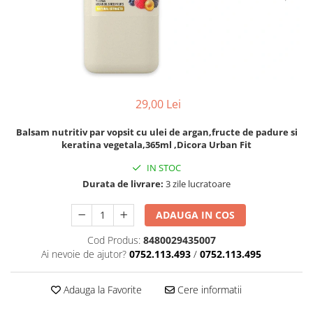
Odorizanti pentru baie
Articole si accesorii pentru baie si
Bureti pentru baie si accesorii
Dozatoare solutii igienizare si
zona sanitara
diverse
Absorbanti de Umiditate & Rezerve
dezinfectare maini si consumabile
Accesorii pentru casa
Servetele umede
OdorBlock Neutralizatori miros
Dispenser acoperitori incaltaminte
si rezerve
Articole si accesorii pentru haine si
Betisoare urechi
Pachete Odorizare
produse textile
Uscatoare de maini
Cosmetice naturale
Betisoare parfumate
Articole menaj BACTERIA STOP
29,00 Lei
Rola cearceaf medical si lavete
Cosmetice pentru barbati
Odorizanti auto
airlaid
Articole menaj ECO NATURAL si
Igiena Intima
Balsam nutritiv par vopsit cu ulei de argan,fructe de padure si
materiale reciclate
Role hartie industriala
keratina vegetala,365ml ,Dicora Urban Fit
Vopsea de par
IN STOC
Durata de livrare:
3 zile lucratoare
ADAUGA IN COS
Cod Produs:
8480029435007
Ai nevoie de ajutor?
0752.113.493
/
0752.113.495
Adauga la Favorite
Cere informatii