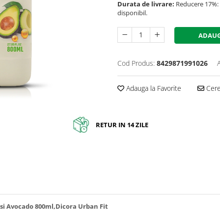
Durata de livrare:
Reducere 17%: P
disponibil.
ADAUG
Cod Produs:
8429871991026
Adauga la Favorite
Cere 
RETUR IN 14 ZILE
 si Avocado 800ml,Dicora Urban Fit