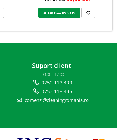
ADAUGA IN COS
AD
Suport clienti
09:00 - 17:00
0752.113.493
0752.113.495
comenzi@cleaningromania.ro