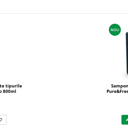
NOU
e tipurile
Sampon 
do 800ml
Pure&Fres