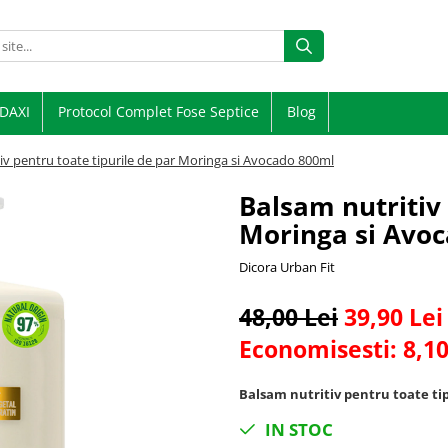
DAXI
Protocol Complet Fose Septice
Blog
iv pentru toate tipurile de par Moringa si Avocado 800ml
Balsam nutritiv 
Moringa si Avo
Dicora Urban Fit
48,00 Lei
39,90 Lei
Economisesti:
8,1
Balsam nutritiv pentru toate ti
IN STOC