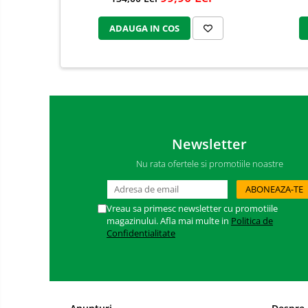
Odorizanti cu bete de ratan si
lumanari parfumate
ADAUGA IN COS
Odorizanti spray si neutralizatori
miros ambient si tesaturi
Odorizanti pentru baie
Absorbanti de Umiditate & Rezerve
OdorBlock Neutralizatori miros
Pachete Odorizare
Newsletter
Betisoare parfumate
Nu rata ofertele si promotiile noastre
Odorizanti auto
Produse pentu aprins focul
Vreau sa primesc newsletter cu promotiile
Produse pudra certificate Eco Cert
magazinului. Afla mai multe in
Politica de
Confidentialitate
Auto Bricolaj & Gradina & Camping
Pasta si crema abraziva pentru
curatarea mainilor
Solutii si spray uri auto