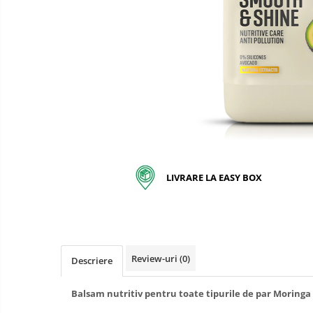
pentru bucatarie
Detergenti Rufe & Intretinere
Textile
Detergenti de rufe
Balsam de rufe
Parfum de rufe si esente
concentrate parfumare rufe
Neutralizare miros si odorizare
textile,masini de spalat ,uscatoare
rufe
LIVRARE LA EASY BOX
Solutii indepartare pete si
inalbitori rufe
Vopsea pentru articole textile si
articole din piele
Articole complementare
Review-uri
(0)
Descriere
Articole Menaj & Accesorii pentru
Casa
Balsam nutritiv pentru toate tipurile de par Moringa
Lavete si seturi lavete