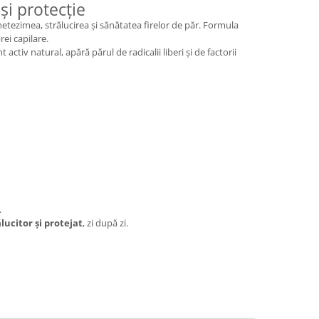
și protecție
etezimea, strălucirea și sănătatea firelor de păr. Formula
rei capilare.
t activ natural, apără părul de radicalii liberi și de factorii
.
lucitor și protejat
, zi după zi.