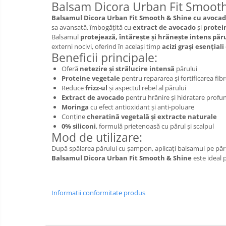
Balsam Dicora Urban Fit Smooth &
Bureti pentru vase si bucatarie
Balsamul Dicora Urban Fit Smooth & Shine cu avoca
Absorbanti umiditate si
sa avansată, îmbogățită cu
extract de avocado
și
protei
neutralizatori miros
Balsamul
protejează, întărește și hrănește intens păr
frigider/congelator
externi nocivi, oferind în același timp
acizi grași esențiali
Saci si manusi menaj, folii
Beneficii principale:
alimentare si hartie de copt
Oferă
netezire și strălucire intensă
părului
Hartie si servetele
Proteine vegetale
pentru repararea și fortificarea fibr
Reduce
frizz-ul
și aspectul rebel al părului
Mopuri,seturi cu mop si accesorii
Extract de avocado
pentru hrănire și hidratare profu
Maturi,farase si galeti simple/cu
Moringa
cu efect antioxidant și anti-poluare
Conține
cheratină vegetală și extracte naturale
storcator
0% siliconi
, formulă prietenoasă cu părul și scalpul
Manere si cozi pentru maturi si
Mod de utilizare:
mopuri
După spălarea părului cu șampon, aplicați balsamul pe părul
Balsamul Dicora Urban Fit Smooth & Shine
este ideal p
Raclete si perii diverse suprafete
Articole si accesorii pentru baie si
zona sanitara
Informatii conformitate produs
Accesorii pentru casa
Articole si accesorii pentru haine si
produse textile