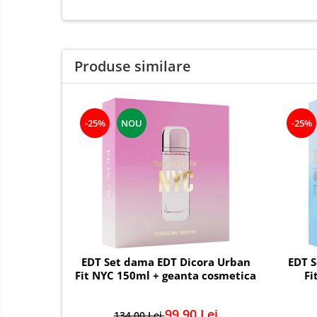
Solutii curatare si intretinere
mobilier gradina
Solutii de curatare si intretinere
Produse similare
gratare exterioare si seminee
Foglia D'Oro
Odorizanti & Neutralizatori pentru
Miros
-25%
NOU
-25%
Doze odorizante spray SPRING AIR
250ml
Dispensere pentru doze
odorizante spray SPRING AIR
Odorizanti ambientali si tesaturi
SPRING AIR
Saculeti parfumati si pliculete
antimolii
EDT Set dama EDT Dicora Urban
EDT S
Fit NYC 150ml + geanta cosmetica
Fi
Uleiuri esentiale aromaterapie si
difuzoare
99,90 Lei
134,00 Lei