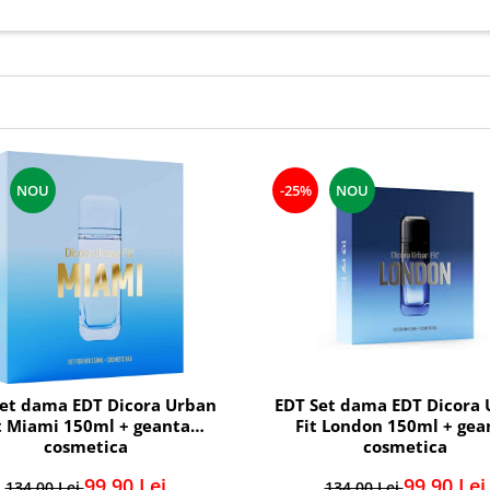
NOU
-25%
NOU
et dama EDT Dicora Urban
EDT Set dama EDT Dicora
t Miami 150ml + geanta
Fit London 150ml + gea
cosmetica
cosmetica
99,90 Lei
99,90 Lei
134,00 Lei
134,00 Lei