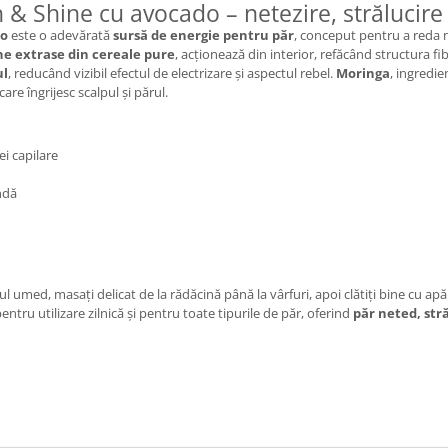
 Shine cu avocado – netezire, strălucire 
do
este o adevărată
sursă de energie pentru păr
, conceput pentru a reda n
ne extrase din cereale pure
, acționează din interior, refăcând structura fib
ul
, reducând vizibil efectul de electrizare și aspectul rebel.
Moringa
, ingredien
care îngrijesc scalpul și părul.
ei capilare
ndă
 umed, masați delicat de la rădăcină până la vârfuri, apoi clătiți bine cu apă
entru utilizare zilnică și pentru toate tipurile de păr, oferind
păr neted, stră