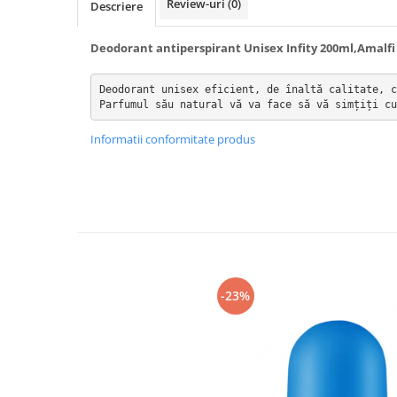
Review-uri
(0)
Descriere
Bureti pentru vase si bucatarie
Absorbanti umiditate si
Deodorant antiperspirant Unisex Infity 200ml,Amalfi
neutralizatori miros
frigider/congelator
Saci si manusi menaj, folii
Deodorant unisex eficient, de înaltă calitate, c
alimentare si hartie de copt
Parfumul său natural vă va face să vă simțiți cu
Hartie si servetele
Informatii conformitate produs
Mopuri,seturi cu mop si accesorii
Maturi,farase si galeti simple/cu
storcator
Manere si cozi pentru maturi si
mopuri
Raclete si perii diverse suprafete
-23%
Articole si accesorii pentru baie si
zona sanitara
Accesorii pentru casa
Articole si accesorii pentru haine si
produse textile