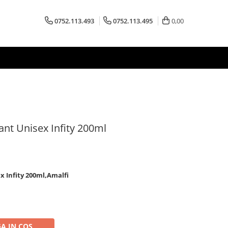
0752.113.493
0752.113.495
0,00
nt Unisex Infity 200ml
x Infity 200ml,Amalfi
A IN COS