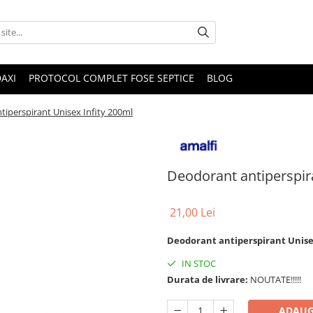
DAXI
PROTOCOL COMPLET FOSE SEPTICE
BLOG
iperspirant Unisex Infity 200ml
Deodorant antiperspira
21,00 Lei
Deodorant antiperspirant Unise
IN STOC
Durata de livrare:
NOUTATE!!!!!
ADAUG