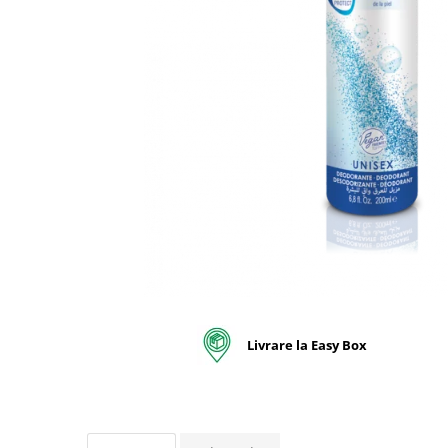
pentru bucatarie
Detergenti Rufe & Intretinere
Textile
Detergenti de rufe
Balsam de rufe
Parfum de rufe si esente
concentrate parfumare rufe
Neutralizare miros si odorizare
textile,masini de spalat ,uscatoare
rufe
Solutii indepartare pete si
inalbitori rufe
Vopsea pentru articole textile si
articole din piele
Livrare la Easy Box
Articole complementare
Articole Menaj & Accesorii pentru
Casa
Lavete si seturi lavete