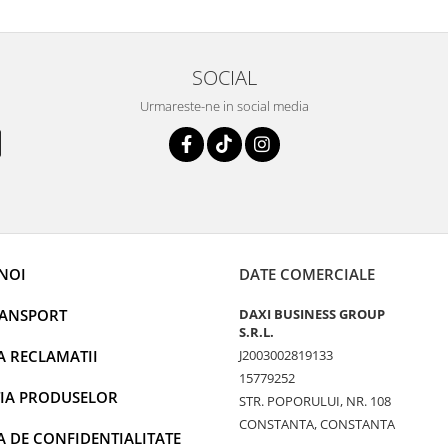
SOCIAL
Urmareste-ne in social media
NOI
DATE COMERCIALE
RANSPORT
DAXI BUSINESS GROUP
S.R.L.
A RECLAMATII
J2003002819133
15779252
IA PRODUSELOR
STR. POPORULUI, NR. 108
CONSTANTA, CONSTANTA
A DE CONFIDENTIALITATE