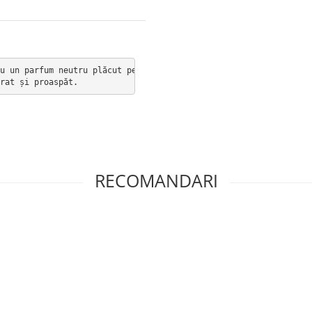
u un parfum neutru plăcut pentru bărbați și femei. 

rat și proaspăt.
RECOMANDARI