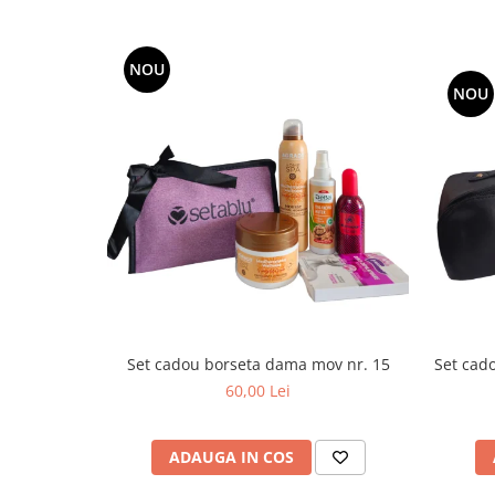
toalete portabile
Solutii curatare si intretinere
terase exterioare
NOU
NOU
Solutii curatare si intretinere
mobilier gradina
Solutii de curatare si intretinere
gratare exterioare si seminee
Foglia D'Oro
Odorizanti & Neutralizatori pentru
Miros
Doze odorizante spray SPRING AIR
250ml
Dispensere pentru doze
Set cad
Set cadou borseta dama mov nr. 15
odorizante spray SPRING AIR
60,00 Lei
Odorizanti ambientali si tesaturi
SPRING AIR
ADAUGA IN COS
Saculeti parfumati si pliculete
antimolii