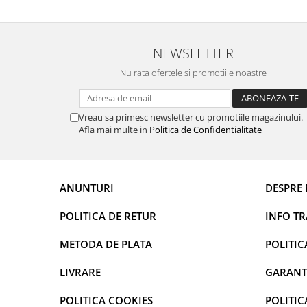
Uleiuri esentiale aromaterapie si
difuzoare
NEWSLETTER
Odorizanti cu bete de ratan si
lumanari parfumate
Nu rata ofertele si promotiile noastre
Odorizanti spray si neutralizatori
miros ambient si tesaturi
Vreau sa primesc newsletter cu promotiile magazinului.
Odorizanti pentru baie
Afla mai multe in
Politica de Confidentialitate
Absorbanti de Umiditate & Rezerve
OdorBlock Neutralizatori miros
Pachete Odorizare
ANUNTURI
DESPRE 
Betisoare parfumate
POLITICA DE RETUR
INFO T
Odorizanti auto
METODA DE PLATA
POLITIC
Produse pentu aprins focul
Produse pudra certificate Eco Cert
LIVRARE
GARANT
Auto Bricolaj & Gradina & Camping
POLITICA COOKIES
POLITIC
Pasta si crema abraziva pentru