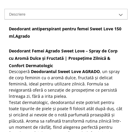
Articole menaj BACTERIA STOP
Descriere
Articole menaj ECO NATURAL si
materiale reciclate
Deodorant antiperspirant pentru femei Sweet Love 150
Eco logical
ml,Agrado
Produse lichide certificare Eco Cert
Detergenti BIO
Deodorant Femei Agrado Sweet Love – Spray de Corp
Eco Confort
cu Aromă Dulce și Fructată | Prospețime Zilnică &
Fose Septice & Întreținere
Confort Dermatologic
Eco Confort
Descoperă
Deodorantul Sweet Love AGRADO
, un spray
de corp feminin cu o aromă dulce, fructată și delicat
BioZone
feminină, ideal pentru utilizare zilnică. Formula sa
Epur
revigorantă oferă o senzație de prospețime ce persistă
întreaga zi, fără a irita pielea.
Home&Deco
Testat dermatologic, deodorantul este potrivit pentru
Note di Natura
toate tipurile de piele și poate fi folosit atât după duș, cât
Eco Friendly
și oricând ai nevoie de o notă parfumată proaspătă și
plăcută. Aroma sa rafinată transformă rutina zilnică într-
Curatenie & Intretinere Exterior
un moment de răsfăț, fiind alegerea perfectă pentru
Solutii curatare si intretinere