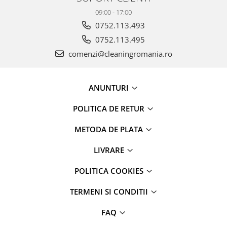
Parfumuri
09:00 - 17:00
Cosmetice & Ingrijire Personala
0752.113.493
Geluri de dus
0752.113.495
Sapun lichid,solid , spuma si sare
comenzi@cleaningromania.ro
de baie
Lotiuni ,lapte,creme si uleiuri
pentru fata si corp
ANUNTURI
Deodorante antiperspirante si deo
POLITICA DE RETUR
roll,spray de corp
Parfumuri si seturi cadouri
METODA DE PLATA
Igiena dentara
LIVRARE
Sampon,balsam,masti si
tratamente pentru par
POLITICA COOKIES
Cosmetice pentru copii si bebelusi
TERMENI SI CONDITII
Machiaj si manichiura
FAQ
Bureti pentru baie si accesorii