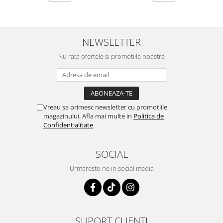
maini si consumabile
Dispensere role prosop hartie si
consumabile
NEWSLETTER
Dispensere hartie igienica si
Nu rata ofertele si promotiile noastre
consumabile
Dozatoare sapun lichid si
consumabile
Dozatoare sapun spuma si
Vreau sa primesc newsletter cu promotiile
consumabile
magazinului. Afla mai multe in
Politica de
Dozatoare solutii igienizare si
Confidentialitate
dezinfectare maini si consumabile
Dispenser acoperitori incaltaminte
SOCIAL
si rezerve
Urmareste-ne in social media
Uscatoare de maini
Rola cearceaf medical si lavete
airlaid
Role hartie industriala
SUPORT CLIENTI