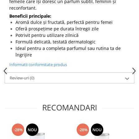
femeile care își doresc un parfum subtil, feminin și
toalete portabile
reconfortant.
Solutii curatare si intretinere
Beneficii principale:
terase exterioare
Aromă dulce și fructată, perfectă pentru femei
Oferă prospețime pe durata întregii zile
Solutii curatare si intretinere
mobilier gradina
Potrivit pentru utilizare zilnică
Formulă delicată, testată dermatologic
Solutii de curatare si intretinere
Ideal pentru a completa parfumul sau rutina ta de
gratare exterioare si seminee
îngrijire
Foglia D'Oro
Informatii conformitate produs
Odorizanti & Neutralizatori pentru
Miros
Review-uri
(0)
Doze odorizante spray SPRING AIR
250ml
Dispensere pentru doze
odorizante spray SPRING AIR
RECOMANDARI
Odorizanti ambientali si tesaturi
SPRING AIR
-28%
NOU
-28%
NOU
Saculeti parfumati si pliculete
antimolii