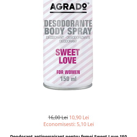
pentru bucatarie
Detergenti Rufe & Intretinere
Textile
Detergenti de rufe
Balsam de rufe
Parfum de rufe si esente
concentrate parfumare rufe
Neutralizare miros si odorizare
textile,masini de spalat ,uscatoare
rufe
Solutii indepartare pete si
inalbitori rufe
Vopsea pentru articole textile si
articole din piele
Articole complementare
16,00 Lei
10,90 Lei
Articole Menaj & Accesorii pentru
Economisesti:
5,10
Lei
Casa
Lavete si seturi lavete
Deodorant antiperspirant pentru femei Sweet Love 150