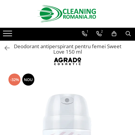
Toate Produsele
1
2
Curatenie & Intretinere Casa
Detergenti si solutii concentrate
Deodorant antiperspirant pentru femei Sweet
pentru pardoseli
Love 150 ml
Produse Bio pentru Casa
Detergenti si solutii universale
Detergenti si solutii pentru geam
-32%
NOU
si sticla
Detergenti si solutii pentru
suprafete de lemn si mobila
Detergenti si solutii pentru baie
Solutii desfundat tevi
Curatenie Traditionala
Detergenti de vase si solutii