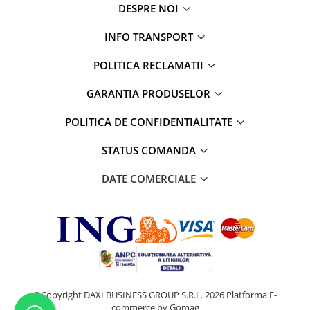
diverse
DESPRE NOI
Servetele umede
INFO TRANSPORT
Betisoare urechi
POLITICA RECLAMATII
Cosmetice naturale
Cosmetice pentru barbati
GARANTIA PRODUSELOR
Igiena Intima
POLITICA DE CONFIDENTIALITATE
Vopsea de par
STATUS COMANDA
Recomandarea DAXI
Jocuri&Puzzle,jucarii,periferice PC
DATE COMERCIALE
Produse brand DAXI
Daxi Probiotic
% REDUCERI PRODUSE
Articole ingrijire incaltaminte
Jocuri & Divertisment
Papetarie si Creativitate
PetShop
©Copyright DAXI BUSINESS GROUP S.R.L. 2026
Platforma E-
commerce by Gomag