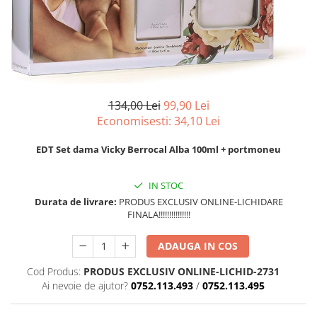
Odorizanti pentru baie
Articole si accesorii pentru baie si
Bureti pentru baie si accesorii
Dozatoare solutii igienizare si
zona sanitara
diverse
Absorbanti de Umiditate & Rezerve
dezinfectare maini si consumabile
Accesorii pentru casa
Servetele umede
OdorBlock Neutralizatori miros
Dispenser acoperitori incaltaminte
si rezerve
Articole si accesorii pentru haine si
Betisoare urechi
Pachete Odorizare
produse textile
Uscatoare de maini
Cosmetice naturale
Betisoare parfumate
Articole menaj BACTERIA STOP
134,00 Lei
99,90 Lei
Rola cearceaf medical si lavete
Cosmetice pentru barbati
Odorizanti auto
Economisesti:
34,10
Lei
airlaid
Articole menaj ECO NATURAL si
Igiena Intima
materiale reciclate
Role hartie industriala
EDT Set dama Vicky Berrocal Alba 100ml + portmoneu
Vopsea de par
IN STOC
Durata de livrare:
PRODUS EXCLUSIV ONLINE-LICHIDARE
FINALA!!!!!!!!!!!!!!!
ADAUGA IN COS
Cod Produs:
PRODUS EXCLUSIV ONLINE-LICHID-2731
Ai nevoie de ajutor?
0752.113.493
/
0752.113.495