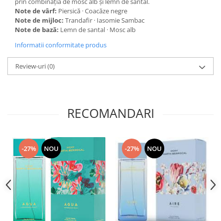
prin combinația de mosc alb și lemn de santal.
Note de vârf:
Piersică · Coacăze negre
Note de mijloc:
Trandafir · Iasomie Sambac
Note de bază:
Lemn de santal · Mosc alb
Informatii conformitate produs
Review-uri
(0)
RECOMANDARI
-27%
NOU
-27%
NOU