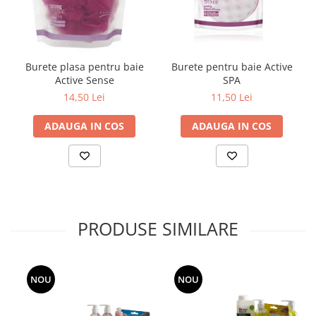
toalete portabile
Solutii curatare si intretinere
terase exterioare
Solutii curatare si intretinere
Burete plasa pentru baie
Burete pentru baie Active
mobilier gradina
Active Sense
SPA
14,50 Lei
11,50 Lei
Solutii de curatare si intretinere
gratare exterioare si seminee
ADAUGA IN COS
ADAUGA IN COS
Foglia D'Oro
Odorizanti & Neutralizatori pentru
Miros
Doze odorizante spray SPRING AIR
250ml
PRODUSE SIMILARE
Dispensere pentru doze
odorizante spray SPRING AIR
Odorizanti ambientali si tesaturi
SPRING AIR
NOU
NOU
Saculeti parfumati si pliculete
antimolii