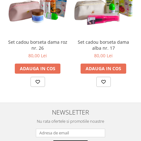
Uleiuri esentiale aromaterapie si
difuzoare
Odorizanti cu bete de ratan si
lumanari parfumate
Odorizanti spray si neutralizatori
Set cadou borseta dama roz
Set cadou borseta dama
miros ambient si tesaturi
nr. 26
alba nr. 17
Odorizanti pentru baie
80,00 Lei
80,00 Lei
Absorbanti de Umiditate & Rezerve
ADAUGA IN COS
ADAUGA IN COS
OdorBlock Neutralizatori miros
Pachete Odorizare
Betisoare parfumate
Odorizanti auto
NEWSLETTER
Produse pentu aprins focul
Nu rata ofertele si promotiile noastre
Produse pudra certificate Eco Cert
Auto Bricolaj & Gradina & Camping
Pasta si crema abraziva pentru