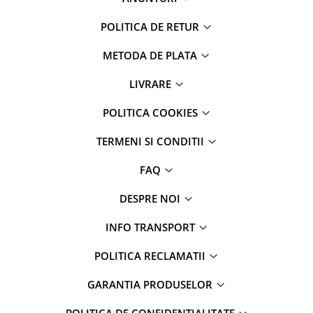
maini si consumabile
POLITICA DE RETUR
Dispensere role prosop hartie si
consumabile
METODA DE PLATA
Dispensere hartie igienica si
consumabile
LIVRARE
Dozatoare sapun lichid si
POLITICA COOKIES
consumabile
Dozatoare sapun spuma si
TERMENI SI CONDITII
consumabile
FAQ
Dozatoare solutii igienizare si
dezinfectare maini si consumabile
DESPRE NOI
Dispenser acoperitori incaltaminte
si rezerve
INFO TRANSPORT
Uscatoare de maini
POLITICA RECLAMATII
Rola cearceaf medical si lavete
airlaid
GARANTIA PRODUSELOR
Role hartie industriala
POLITICA DE CONFIDENTIALITATE