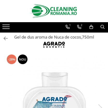
Toate Produsele
1
2
Curatenie & Intretinere Casa
Detergenti si solutii concentrate
Gel de dus aroma de Nuca de cocos,750ml
pentru pardoseli
Produse Bio pentru Casa
Detergenti si solutii universale
-28%
NOU
Detergenti si solutii pentru geam
si sticla
Detergenti si solutii pentru
suprafete de lemn si mobila
Detergenti si solutii pentru baie
Solutii desfundat tevi
Curatenie Traditionala
Detergenti de vase si solutii