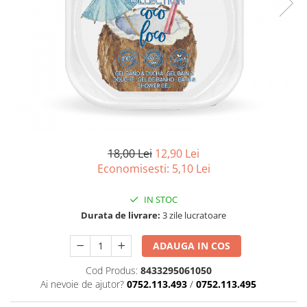
pentru bucatarie
Detergenti Rufe & Intretinere
Textile
Detergenti de rufe
Balsam de rufe
Parfum de rufe si esente
concentrate parfumare rufe
Neutralizare miros si odorizare
18,00 Lei
12,90 Lei
textile,masini de spalat ,uscatoare
rufe
Economisesti:
5,10
Lei
Solutii indepartare pete si
inalbitori rufe
IN STOC
Vopsea pentru articole textile si
Durata de livrare:
3 zile lucratoare
articole din piele
Articole complementare
ADAUGA IN COS
Articole Menaj & Accesorii pentru
Cod Produs:
8433295061050
Casa
Ai nevoie de ajutor?
0752.113.493
/
0752.113.495
Lavete si seturi lavete