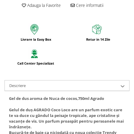
Bureti pentru vase si bucatarie
Adauga la Favorite
Cere informatii
Absorbanti umiditate si
neutralizatori miros
frigider/congelator
Saci si manusi menaj, folii
alimentare si hartie de copt
Livrare la Easy Box
Retur in 14 Zile
Hartie si servetele
Mopuri,seturi cu mop si accesorii
Maturi,farase si galeti simple/cu
Call Center Specializat
storcator
Manere si cozi pentru maturi si
mopuri
Descriere
Raclete si perii diverse suprafete
Gel de dus aroma de Nuca de cocos,750ml Agrado
Articole si accesorii pentru baie si
zona sanitara
Gelul de duș AGRADO Coco Loco are un parfum exotic care
te va duce cu gândul la peisaje tropicale, ape cristaline și
Accesorii pentru casa
vacanțe de vis. Un parfum proaspăt pentru persoanele mai
îndrăznețe.
Articole si accesorii pentru haine si
Bucură-te de baie ca niciodată cu noua colecție Trendy
produse textile