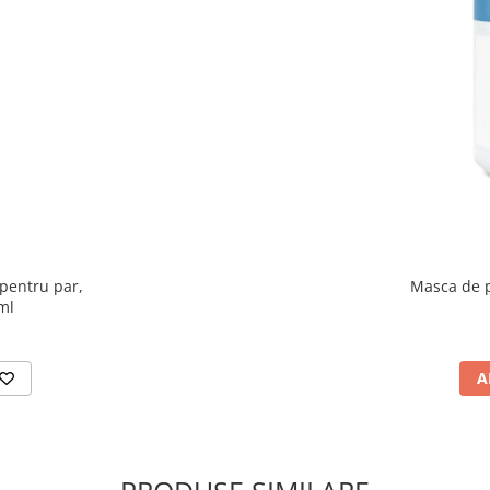
pentru par,
Masca de p
ml
A