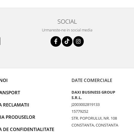
SOCIAL
Urmareste-ne in social media
NOI
DATE COMERCIALE
RANSPORT
DAXI BUSINESS GROUP
S.R.L.
A RECLAMATII
J2003002819133
15779252
IA PRODUSELOR
STR. POPORULUI, NR. 108
CONSTANTA, CONSTANTA
A DE CONFIDENTIALITATE