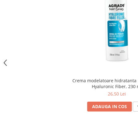
toalete portabile
Solutii curatare si intretinere
terase exterioare
Solutii curatare si intretinere
mobilier gradina
Solutii de curatare si intretinere
gratare exterioare si seminee
Foglia D'Oro
Odorizanti & Neutralizatori pentru
Miros
Crema modelatoare hidratanta 
Doze odorizante spray SPRING AIR
Hyaluronic Fiber, 230 
250ml
26,50 Lei
Dispensere pentru doze
odorizante spray SPRING AIR
ADAUGA IN COS
Odorizanti ambientali si tesaturi
SPRING AIR
Saculeti parfumati si pliculete
antimolii