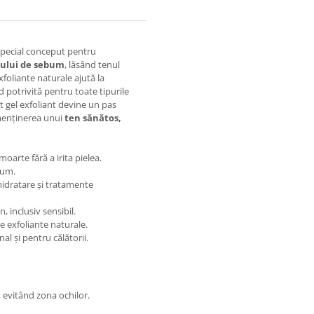
 special conceput pentru
sului de sebum
, lăsând tenul
xfoliante naturale ajută la
ind potrivită pentru toate tipurile
st gel exfoliant devine un pas
 menținerea unui
ten sănătos,
oarte fără a irita pielea.
bum.
hidratare și tratamente
, inclusiv sensibil.
le exfoliante naturale.
l și pentru călătorii.
, evitând zona ochilor.