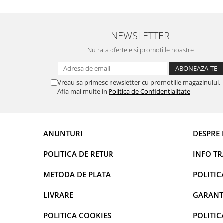
curatarea mainilor
Solutii si spray uri auto
NEWSLETTER
Bureti auto,raclete si lavete
Nu rata ofertele si promotiile noastre
Solutii pentru constructori
Organizatoare si cutii pentru scule
Vreau sa primesc newsletter cu promotiile magazinului.
Articole DYI si zugravit
Afla mai multe in
Politica de Confidentialitate
Antidaunatori si insecticide
Camping, Gradina & Zone de
Exterior
ANUNTURI
DESPRE 
Accesorii pentru telefoane
Articole HoReCa
POLITICA DE RETUR
INFO T
Solutii profesionale pentru
METODA DE PLATA
POLITIC
curatenie si intretinere
Solutii si detergenti industriali
LIVRARE
GARANT
Concentralia Profesional
POLITICA COOKIES
POLITIC
Dispensere prosoape pliate de