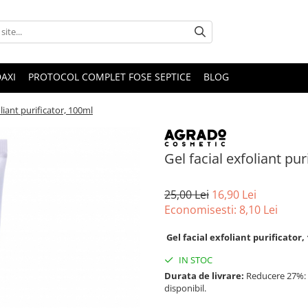
DAXI
PROTOCOL COMPLET FOSE SEPTICE
BLOG
oliant purificator, 100ml
Gel facial exfoliant pur
25,00 Lei
16,90 Lei
Economisesti:
8,10
Lei
Gel facial exfoliant purificator
IN STOC
Durata de livrare:
Reducere 27%: P
disponibil.