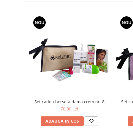
Uleiuri esentiale aromaterapie si
difuzoare
Odorizanti cu bete de ratan si
NOU
NOU
lumanari parfumate
Odorizanti spray si neutralizatori
miros ambient si tesaturi
Odorizanti pentru baie
Absorbanti de Umiditate & Rezerve
OdorBlock Neutralizatori miros
Pachete Odorizare
Betisoare parfumate
Odorizanti auto
Set cadou borseta dama crem nr. 8
Set c
Produse pentu aprins focul
70,00 Lei
Produse pudra certificate Eco Cert
ADAUGA IN COS
Auto Bricolaj & Gradina & Camping
Pasta si crema abraziva pentru