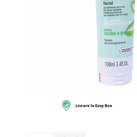
pentru bucatarie
Detergenti Rufe & Intretinere
Textile
Detergenti de rufe
Balsam de rufe
Parfum de rufe si esente
concentrate parfumare rufe
Neutralizare miros si odorizare
textile,masini de spalat ,uscatoare
rufe
Solutii indepartare pete si
inalbitori rufe
Vopsea pentru articole textile si
articole din piele
Livrare la Easy Box
Articole complementare
Articole Menaj & Accesorii pentru
Casa
Lavete si seturi lavete