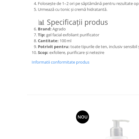
Folosește de 1–2 ori pe săptămână pentru rezultate op
Articole menaj BACTERIA STOP
Urmează cu tonic și cremă hidratantă.
Articole menaj ECO NATURAL si
📊 Specificații produs
materiale reciclate
Brand:
Agrado
Eco logical
Tip:
gel facial exfoliant purificator
Cantitate:
100 ml
Produse lichide certificare Eco Cert
Potrivit pentru:
toate tipurile de ten, inclusiv sensibil
Detergenti BIO
Scop:
exfoliere, purificare și netezire
Eco Confort
Informatii conformitate produs
Fose Septice & Întreținere
Eco Confort
BioZone
Epur
Home&Deco
Note di Natura
NOU
Eco Friendly
Curatenie & Intretinere Exterior
Solutii curatare si intretinere