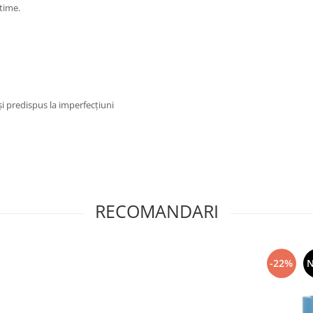
time.
 și predispus la imperfecțiuni
RECOMANDARI
-22%