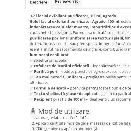
Review-uri
(0)
Descriere
Bureti pentru vase si bucatarie
Absorbanti umiditate si
Gel facial exfoliant purificator, 100ml,Agrado
neutralizatori miros
Gelul facial exfoliant purificator Agrado, 100 ml
, este
frigider/congelator
îndepărtarea celulelor moarte, impurităților și exce
Saci si manusi menaj, folii
curat, neted și revigorat. Formula sa delicată cu particule e
alimentare si hartie de copt
purificarea porilor și uniformizarea texturii pielii
, fi
Hartie si servetele
de ten, inclusiv sensibil sau predispus la imperfecțiuni.Ace
esențial în rutina săptămânală de îngrijire, contribuind la
Mopuri,seturi cu mop si accesorii
luminos și echilibrat
.
⭐ Beneficii principale:
Maturi,farase si galeti simple/cu
✅
Exfoliere delicată și eficientă
– îndepărtează celulele m
storcator
✅
Purifică porii
– reduce punctele negre și excesul de se
Manere si cozi pentru maturi si
✅
Ten mai neted și uniform
– pregătește pielea pentru 
mopuri
ulterioare.
✅
Formula delicată
– potrivită pentru toate tipurile de ten
Raclete si perii diverse suprafete
✅
Textură plăcută și ușor de aplicat
– gel fin cu particu
✅
Recipient practic de 100 ml
– ideal pentru uz săptămâna
Articole si accesorii pentru baie si
zona sanitara
🧴 Mod de utilizare:
Accesorii pentru casa
Umezește fața cu apă călduță.
Aplică o cantitate mică de gel și masează delicat pe față
Articole si accesorii pentru haine si
Clătește bine cu apă din abundență.
produse textile