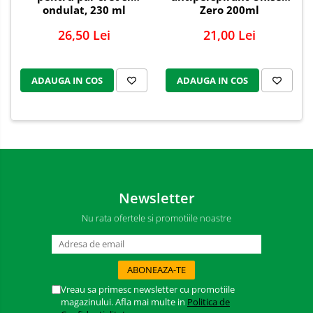
Bureti auto,raclete si lavete
ondulat, 230 ml
Zero 200ml
Solutii pentru constructori
26,50 Lei
21,00 Lei
Organizatoare si cutii pentru scule
Articole DYI si zugravit
ADAUGA IN COS
ADAUGA IN COS
Antidaunatori si insecticide
Camping, Gradina & Zone de
Exterior
Accesorii pentru telefoane
Articole HoReCa
Solutii profesionale pentru
Newsletter
curatenie si intretinere
Solutii si detergenti industriali
Nu rata ofertele si promotiile noastre
Concentralia Profesional
Dispensere prosoape pliate de
maini si consumabile
Vreau sa primesc newsletter cu promotiile
Dispensere role prosop hartie si
magazinului. Afla mai multe in
Politica de
consumabile