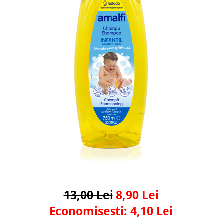
pentru bucatarie
Detergenti Rufe & Intretinere
Textile
Detergenti de rufe
Balsam de rufe
Parfum de rufe si esente
concentrate parfumare rufe
Neutralizare miros si odorizare
textile,masini de spalat ,uscatoare
rufe
Solutii indepartare pete si
inalbitori rufe
Vopsea pentru articole textile si
articole din piele
Articole complementare
13,00 Lei
8,90 Lei
Articole Menaj & Accesorii pentru
Casa
Economisesti:
4,10
Lei
Lavete si seturi lavete