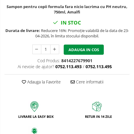
Bureti pentru vase si bucatarie
Sampon pentru copii formula fara nicio lacrima cu PH neutru,
750ml, Amalfi
Absorbanti umiditate si
neutralizatori miros
IN STOC
frigider/congelator
Saci si manusi menaj, folii
Durata de livrare:
Reducere 16%: Promoție valabilă de la data de 23-
alimentare si hartie de copt
04-2026, în limita stocului disponibil.
Hartie si servetele
ADAUGA IN COS
Mopuri,seturi cu mop si accesorii
Cod Produs:
8414227679901
Maturi,farase si galeti simple/cu
Ai nevoie de ajutor?
0752.113.493
/
0752.113.495
storcator
Manere si cozi pentru maturi si
Adauga la Favorite
Cere informatii
mopuri
Raclete si perii diverse suprafete
Articole si accesorii pentru baie si
zona sanitara
LIVRARE LA EASY BOX
RETUR IN 14 ZILE
Accesorii pentru casa
Articole si accesorii pentru haine si
produse textile