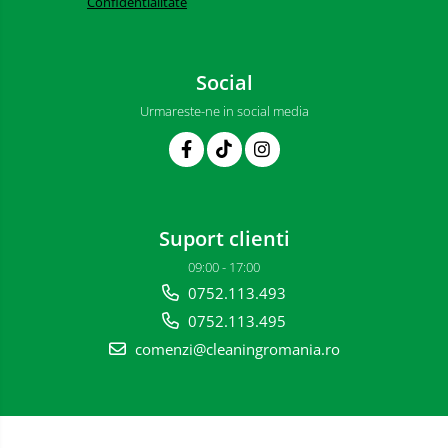
Confidentialitate
Dispensere hartie igienica si
consumabile
Dozatoare sapun lichid si
Social
consumabile
Urmareste-ne in social media
Dozatoare sapun spuma si
consumabile
Dozatoare solutii igienizare si
dezinfectare maini si consumabile
Dispenser acoperitori incaltaminte
Suport clienti
si rezerve
09:00 - 17:00
Uscatoare de maini
0752.113.493
Rola cearceaf medical si lavete
0752.113.495
airlaid
comenzi@cleaningromania.ro
Role hartie industriala
Parfumuri
Cosmetice & Ingrijire Personala
Geluri de dus