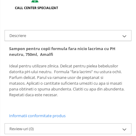
CALL CENTER SPECIALIZAT
Articole menaj BACTERIA STOP
Articole menaj ECO NATURAL si
materiale reciclate
Eco logical
Descriere
Produse lichide certificare Eco Cert
Sampon pentru copii formula fara nicio lacrima cu PH
Detergenti BIO
neutru, 750ml, Amalfi
Eco Confort
Fose Septice & Întreținere
Ideal pentru utilizare zilnica. Delicat pentru pielea bebelusilor
datorita pH-ului neutru. Formula "fara lacrimi" nu ustura ochii.
Eco Confort
Home&Deco
Parfum delicat. Parul va ramane usor de pieptanat si
Note di Natura
BioZone
matasos. Aplicati o cantitate suficienta umeziti cu apa si masati
pana obtineti o spuma abundenta. Clatiti cu apa din abundenta.
Eco Friendly
Epur
Repetati daca este necesar.
Curatenie &
Intretinere
Exterior
Solutii curatare si intretinere
Informatii conformitate produs
toalete portabile
Solutii curatare si intretinere
Review-uri
(0)
terase exterioare