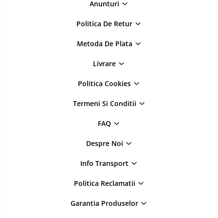
Anunturi
Sapun lichid,solid , spuma si sare
Politica De Retur
de baie
Lotiuni ,lapte,creme si uleiuri
Metoda De Plata
pentru fata si corp
Livrare
Deodorante antiperspirante si deo
roll,spray de corp
Politica Cookies
Parfumuri si seturi cadouri
Termeni Si Conditii
Igiena dentara
Sampon,balsam,masti si
FAQ
tratamente pentru par
Despre Noi
Cosmetice pentru copii si bebelusi
Machiaj si manichiura
Info Transport
Bureti pentru baie si accesorii
Politica Reclamatii
diverse
Servetele umede
Garantia Produselor
Betisoare urechi