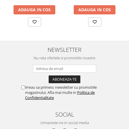
curatarea mainilor
ADAUGA IN COS
ADAUGA IN COS
Solutii si spray uri auto
Bureti auto,raclete si lavete
Solutii pentru constructori
Organizatoare si cutii pentru scule
Articole DYI si zugravit
NEWSLETTER
Antidaunatori si insecticide
Nu rata ofertele si promotiile noastre
Camping, Gradina & Zone de
Exterior
Accesorii pentru telefoane
Vreau sa primesc newsletter cu promotiile
Articole HoReCa
magazinului. Afla mai multe in
Politica de
Solutii profesionale pentru
Confidentialitate
curatenie si intretinere
Solutii si detergenti industriali
SOCIAL
Concentralia Profesional
Urmareste-ne in social media
Dispensere prosoape pliate de