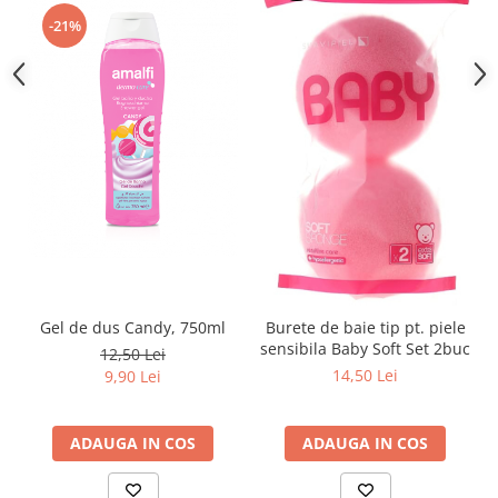
toalete portabile
-21%
Solutii curatare si intretinere
terase exterioare
Solutii curatare si intretinere
mobilier gradina
Solutii de curatare si intretinere
gratare exterioare si seminee
Foglia D'Oro
Odorizanti & Neutralizatori pentru
Miros
Doze odorizante spray SPRING AIR
250ml
Gel de dus Candy, 750ml
Burete de baie tip pt. piele
sensibila Baby Soft Set 2buc
Dispensere pentru doze
12,50 Lei
14,50 Lei
odorizante spray SPRING AIR
9,90 Lei
Odorizanti ambientali si tesaturi
SPRING AIR
ADAUGA IN COS
ADAUGA IN COS
Saculeti parfumati si pliculete
antimolii