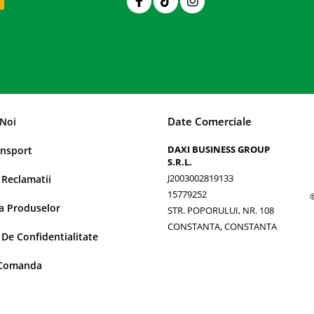
Date Comerciale
Noi
DAXI BUSINESS GROUP
ansport
S.R.L.
J2003002819133
 Reclamatii
15779252
a Produselor
STR. POPORULUI, NR. 108
CONSTANTA, CONSTANTA
 De Confidentialitate
 Comanda