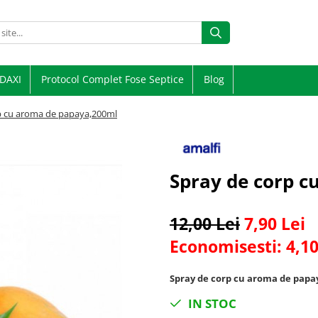
DAXI
Protocol Complet Fose Septice
Blog
p cu aroma de papaya,200ml
Spray de corp 
12,00 Lei
7,90 Lei
Economisesti:
4,1
Spray de corp cu aroma de papay
IN STOC