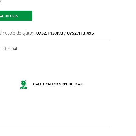
e
A IN COS
Ai nevoie de ajutor?
0752.113.493
/
0752.113.495
informatii
CALL CENTER SPECIALIZAT