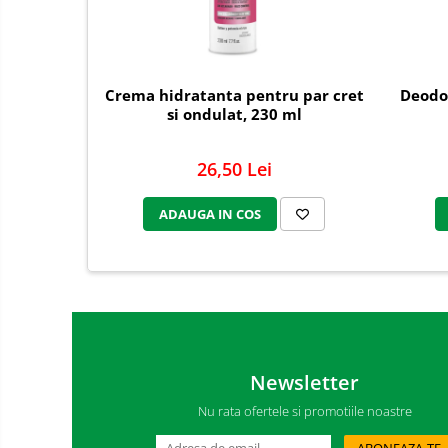
Solutii curatare si intretinere
mobilier gradina
Solutii de curatare si intretinere
gratare exterioare si seminee
Crema hidratanta pentru par cret
Deodo
si ondulat, 230 ml
Foglia D'Oro
Odorizanti & Neutralizatori pentru
26,50 Lei
Miros
Doze odorizante spray SPRING AIR
250ml
ADAUGA IN COS
Dispensere pentru doze
odorizante spray SPRING AIR
Odorizanti ambientali si tesaturi
SPRING AIR
Saculeti parfumati si pliculete
antimolii
Newsletter
Uleiuri esentiale aromaterapie si
Nu rata ofertele si promotiile noastre
difuzoare