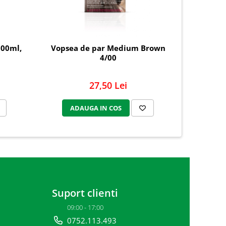
300ml,
Vopsea de par Medium Brown
Buret
4/00
27,50 Lei
ADAUGA IN COS
AD
Suport clienti
09:00 - 17:00
0752.113.493