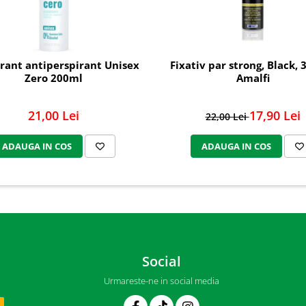
rant antiperspirant Unisex
Fixativ par strong, Black, 
Zero 200ml
Amalfi
21,00 Lei
17,90 Lei
22,00 Lei
ADAUGA IN COS
ADAUGA IN COS
Social
Urmareste-ne in social media