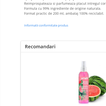
Reimprospateaza si parfumeaza placut intregul corp c
Bureti pentru vase si bucatarie
Formula cu 99% ingrediente de origine naturala.
Absorbanti umiditate si
Format practic de 200 ml, ambalaj 100% reciclabil.
neutralizatori miros
frigider/congelator
Saci si manusi menaj, folii
Informatii conformitate produs
alimentare si hartie de copt
Hartie si servetele
Mopuri,seturi cu mop si accesorii
Recomandari
Maturi,farase si galeti simple/cu
storcator
Manere si cozi pentru maturi si
mopuri
Raclete si perii diverse suprafete
Articole si accesorii pentru baie si
zona sanitara
Accesorii pentru casa
Articole si accesorii pentru haine si
produse textile