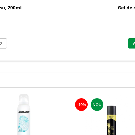
su, 200ml
Gel de 
-19%
NOU