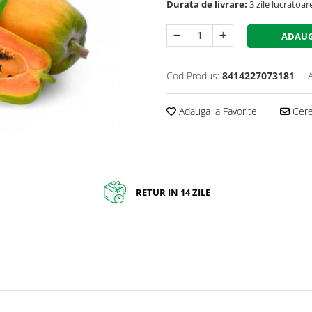
Durata de livrare:
3 zile lucratoar
ADAUG
Cod Produs:
8414227073181
Adauga la Favorite
Cere 
RETUR IN 14 ZILE