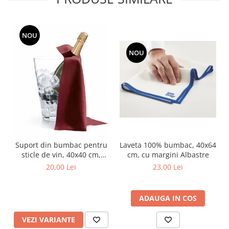
NOU
NOU
Laveta 100% bumbac, 40x64
Suport din bumbac pentru
cm, cu margini Albastre
sticle de vin, 40x40 cm,
diferite culori
23,00 Lei
20,00 Lei
ADAUGA IN COS
VEZI VARIANTE