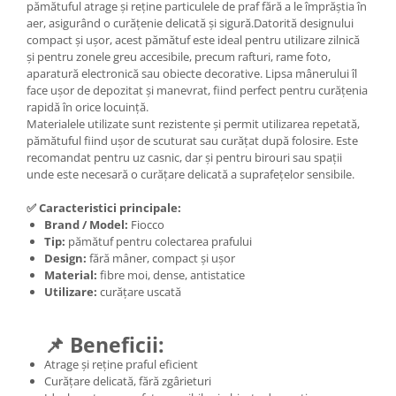
pămătuful atrage și reține particulele de praf fără a le împrăștia în
aer, asigurând o curățenie delicată și sigură.Datorită designului
compact și ușor, acest pămătuf este ideal pentru utilizare zilnică
și pentru zonele greu accesibile, precum rafturi, rame foto,
aparatură electronică sau obiecte decorative. Lipsa mânerului îl
face ușor de depozitat și manevrat, fiind perfect pentru curățenia
rapidă în orice locuință.
Materialele utilizate sunt rezistente și permit utilizarea repetată,
pămătuful fiind ușor de scuturat sau curățat după folosire. Este
recomandat pentru uz casnic, dar și pentru birouri sau spații
unde este necesară o curățare delicată a suprafețelor sensibile.
✅ Caracteristici principale:
Brand / Model:
Fiocco
Tip:
pămătuf pentru colectarea prafului
Design:
fără mâner, compact și ușor
Material:
fibre moi, dense, antistatice
Utilizare:
curățare uscată
📌 Beneficii:
Atrage și reține praful eficient
Curățare delicată, fără zgârieturi