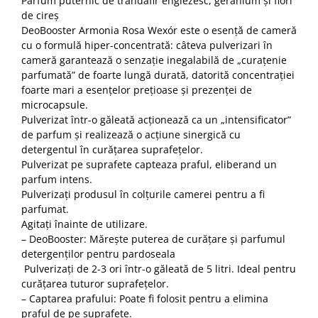
Parfum puternic de trandafir englezesc, geranium și flori
de cireș
DeoBooster Armonia Rosa Wexór este o esență de cameră
cu o formulă hiper-concentrată: câteva pulverizari în
cameră garantează o senzație inegalabilă de „curațenie
parfumată” de foarte lungă durată, datorită concentrației
foarte mari a esențelor prețioase și prezenței de
microcapsule.
Pulverizat într-o găleată acționează ca un „intensificator”
de parfum și realizează o acțiune sinergică cu
detergentul în curățarea suprafețelor.
Pulverizat pe suprafete capteaza praful, eliberand un
parfum intens.
Pulverizați produsul în colțurile camerei pentru a fi
parfumat.
Agitați înainte de utilizare.
– DeoBooster: Mărește puterea de curățare și parfumul
detergenților pentru pardoseala
Pulverizați de 2-3 ori într-o găleată de 5 litri. Ideal pentru
curățarea tuturor suprafețelor.
– Captarea prafului: Poate fi folosit pentru a elimina
praful de pe suprafete.