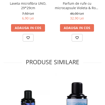
Laveta microfibra UNO,
Parfum de rufe cu
29*29cm
microcapsule Violeta & Rosa
Indiana, 200ml
7,50 Lei
46,00 Lei
6,90 Lei
32,90 Lei
ADAUGA IN COS
ADAUGA IN COS
PRODUSE SIMILARE