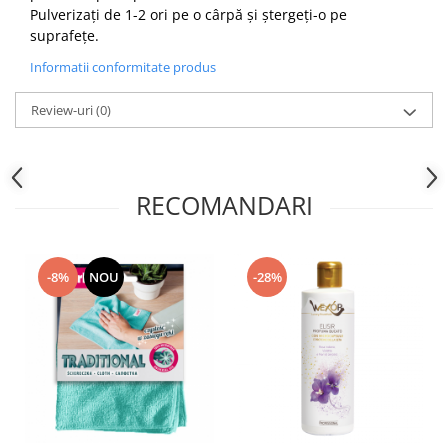
Pulverizați de 1-2 ori pe o cârpă și ștergeți-o pe
suprafețe.
Informatii conformitate produs
Review-uri
(0)
RECOMANDARI
-8%
NOU
-28%