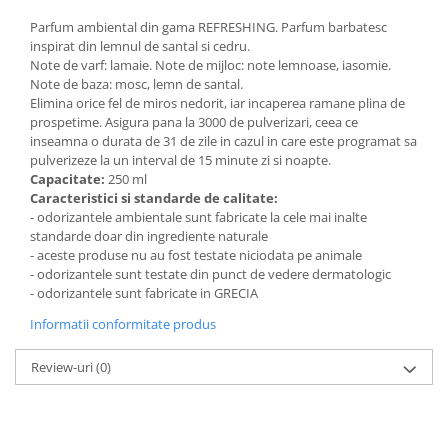
Parfum ambiental din gama REFRESHING. Parfum barbatesc
inspirat din lemnul de santal si cedru.
Note de varf: lamaie. Note de mijloc: note lemnoase, iasomie.
Note de baza: mosc, lemn de santal.
Elimina orice fel de miros nedorit, iar incaperea ramane plina de
prospetime. Asigura pana la 3000 de pulverizari, ceea ce
inseamna o durata de 31 de zile in cazul in care este programat sa
pulverizeze la un interval de 15 minute zi si noapte.
Capacitate:
250 ml
Caracteristici si standarde de calitate:
- odorizantele ambientale sunt fabricate la cele mai inalte
standarde doar din ingrediente naturale
- aceste produse nu au fost testate niciodata pe animale
- odorizantele sunt testate din punct de vedere dermatologic
- odorizantele sunt fabricate in GRECIA
Informatii conformitate produs
Review-uri
(0)