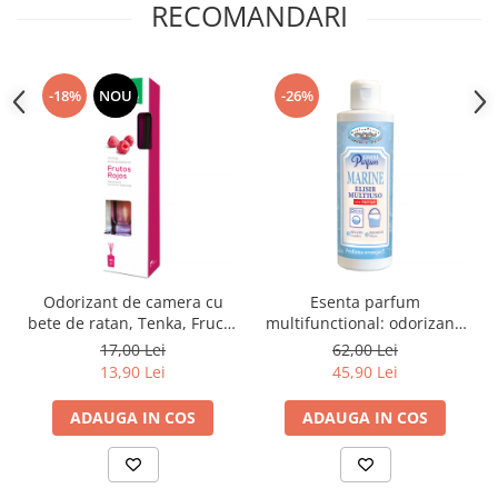
RECOMANDARI
-18%
NOU
-26%
Odorizant de camera cu
Esenta parfum
bete de ratan, Tenka, Fructe
multifunctional: odorizant,
de padure 40ml
rufe, pardoseli, odorizant
17,00 Lei
62,00 Lei
camera, OmniParfum
13,90 Lei
45,90 Lei
Marine Fresh 235ml
ADAUGA IN COS
ADAUGA IN COS