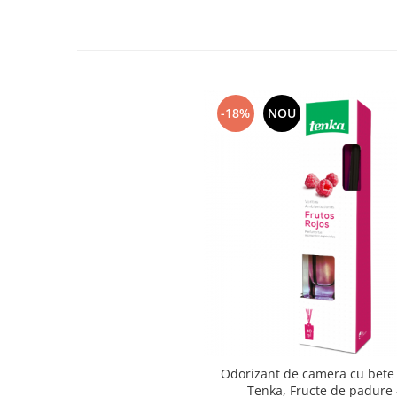
Articole menaj BACTERIA STOP
Articole menaj ECO NATURAL si
materiale reciclate
Eco logical
-18%
NOU
Produse lichide certificare Eco Cert
Detergenti BIO
Eco Confort
Fose Septice & Întreținere
Eco Confort
BioZone
Epur
Home&Deco
Note di Natura
Eco Friendly
Curatenie & Intretinere Exterior
Odorizant de camera cu bete 
Solutii curatare si intretinere
Tenka, Fructe de padure