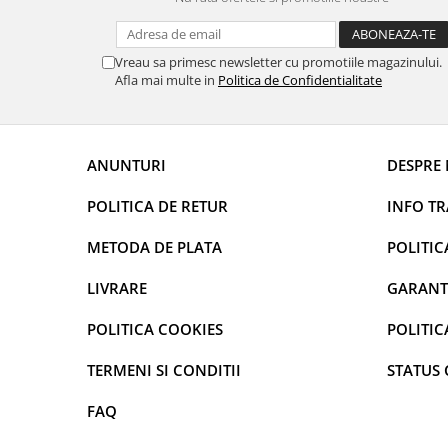
curatarea mainilor
Solutii si spray uri auto
Vreau sa primesc newsletter cu promotiile magazinului.
Bureti auto,raclete si lavete
Afla mai multe in
Politica de Confidentialitate
Solutii pentru constructori
Organizatoare si cutii pentru scule
ANUNTURI
DESPRE 
Articole DYI si zugravit
Antidaunatori si insecticide
POLITICA DE RETUR
INFO T
Camping, Gradina & Zone de
METODA DE PLATA
POLITIC
Exterior
Accesorii pentru telefoane
LIVRARE
GARANT
Articole HoReCa
POLITICA COOKIES
POLITIC
Solutii profesionale pentru
curatenie si intretinere
TERMENI SI CONDITII
STATUS
Solutii si detergenti industriali
FAQ
Concentralia Profesional
Dispensere prosoape pliate de