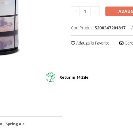
ADAUG
Cod Produs:
5200347201817
Adauga la Favorite
Cere 
Retur in 14 Zile
l, Spring Air