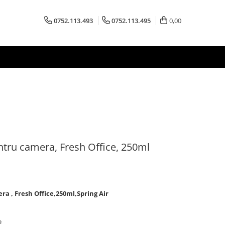
0752.113.493
0752.113.495
0,00
ntru camera, Fresh Office, 250ml
a , Fresh Office,250ml,Spring Air
e