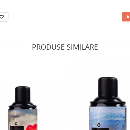
OmniP
A
PRODUSE SIMILARE