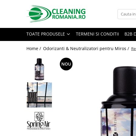
Toate Produsele
Curatenie & Intretinere Casa
TOATE PRODUSELE
TERMENI SI CONDITII
B2B 
Detergenti si solutii concentrate
pentru pardoseli
Home /
Odorizanti & Neutralizatori pentru Miros /
Re
Produse Bio pentru Casa
NOU
Detergenti si solutii universale
Detergenti si solutii pentru geam
si sticla
Detergenti si solutii pentru
suprafete de lemn si mobila
Detergenti si solutii pentru baie
Solutii desfundat tevi
Curatenie Traditionala
Detergenti de vase si solutii