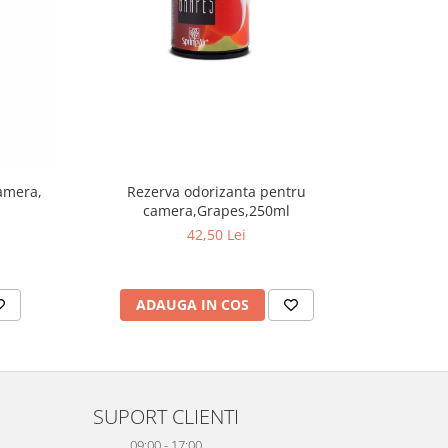
amera,
Rezerva odorizanta pentru
Rezerva
camera,Grapes,250ml
42,50 Lei
ADAUGA IN COS
AD
SUPORT CLIENTI
09:00 - 17:00