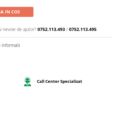
A IN COS
Ai nevoie de ajutor?
0752.113.493
/
0752.113.495
informatii
Call Center Specializat