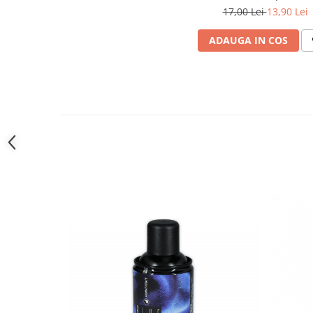
toalete portabile
17,00 Lei
13,90 Lei
Solutii curatare si intretinere
ADAUGA IN COS
terase exterioare
Solutii curatare si intretinere
mobilier gradina
Solutii de curatare si intretinere
gratare exterioare si seminee
Foglia D'Oro
Odorizanti & Neutralizatori pentru
Miros
Doze odorizante spray SPRING AIR
250ml
Dispensere pentru doze
odorizante spray SPRING AIR
Odorizanti ambientali si tesaturi
SPRING AIR
Saculeti parfumati si pliculete
antimolii