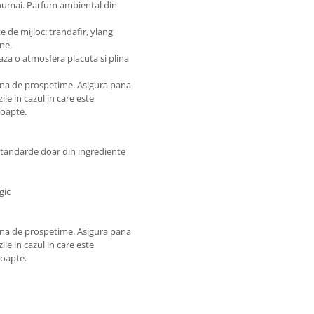
 numai. Parfum ambiental din
 de mijloc: trandafir, ylang
ne.
eaza o atmosfera placuta si plina
lina de prospetime. Asigura pana
le in cazul in care este
noapte.
 standarde doar din ingrediente
gic
lina de prospetime. Asigura pana
le in cazul in care este
noapte.