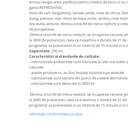
Aroma revigoranta, perfecta pentru mediul de lucru si nu
Bureti pentru vase si bucatarie
gama REFRESHING.
Note de varf: bergamota, lamaie verde, note de citrice. Note
Absorbanti umiditate si
ylang, piersica, mar. Note de baza: mosc, ambra, note mari
neutralizatori miros
Are dubla actiune: elimina orice fel de miros nedorit si cre
frigider/congelator
Saci si manusi menaj, folii
de prospetime.
alimentare si hartie de copt
Elimina orice fel de miros nedorit, iar incaperea ramane p
la 3000 de pulverizari, ceea ce inseamna o durata de 31 de zi
Hartie si servetele
programat sa pulverizeze la un interval de 15 minute zi si 
Capacitate:
250 ml
Mopuri,seturi cu mop si accesorii
Caracteristici si standarde de calitate:
Maturi,farase si galeti simple/cu
- odorizantele ambientale sunt fabricate la cele mai inalte
storcator
naturale
- aceste produse nu au fost testate niciodata pe animale
Manere si cozi pentru maturi si
- odorizantele sunt testate din punct de vedere dermatolo
mopuri
- odorizantele sunt fabricate in GRECIA
Raclete si perii diverse suprafete
Elimina orice fel de miros nedorit, iar incaperea ramane p
Articole si accesorii pentru baie si
la 3000 de pulverizari, ceea ce inseamna o durata de 31 de zi
zona sanitara
programat sa pulverizeze la un interval de 15 minute zi si 
Accesorii pentru casa
Informatii conformitate produs
Articole si accesorii pentru haine si
produse textile