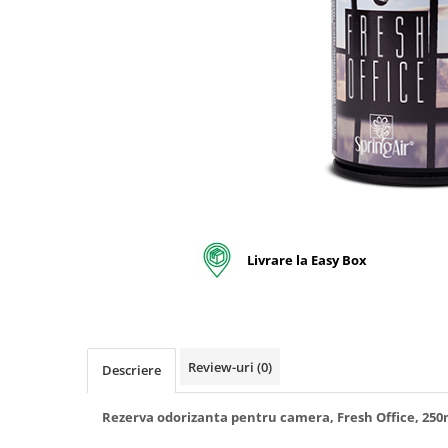
pentru bucatarie
Detergenti Rufe & Intretinere
Textile
Detergenti de rufe
Balsam de rufe
Parfum de rufe si esente
concentrate parfumare rufe
Neutralizare miros si odorizare
textile,masini de spalat ,uscatoare
rufe
Solutii indepartare pete si
Livrare la Easy Box
inalbitori rufe
Vopsea pentru articole textile si
articole din piele
Articole complementare
Review-uri
(0)
Descriere
Articole Menaj & Accesorii pentru
Casa
Rezerva odorizanta pentru camera, Fresh Office, 250m
Lavete si seturi lavete