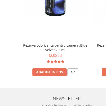
Uleiuri esentiale aromaterapie si
difuzoare
Odorizanti cu bete de ratan si
lumanari parfumate
Odorizanti spray si neutralizatori
miros ambient si tesaturi
Odorizanti pentru baie
Rezerva odorizanta pentru camera ,Blue
Rezer
Absorbanti de Umiditate & Rezerve
Velvet,250ml
42,50 Lei
OdorBlock Neutralizatori miros
Pachete Odorizare
Betisoare parfumate
ADAUGA IN COS
Odorizanti auto
Produse pentu aprins focul
Produse pudra certificate Eco Cert
NEWSLETTER
Auto Bricolaj & Gradina & Camping
Pasta si crema abraziva pentru
Nu rata ofertele si promotiile noastre