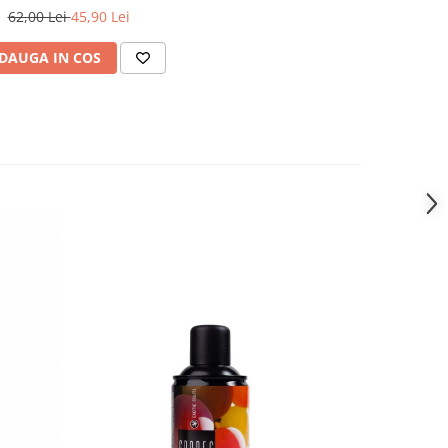
arfum Marine Fresh 235ml
62,00 Lei
45,90 Lei
DAUGA IN COS