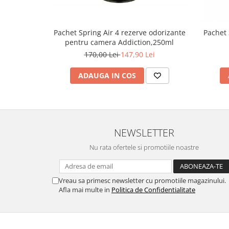
Uleiuri esentiale aromaterapie si
difuzoare
Pachet Spring Air 4 rezerve odorizante
Pachet 
Odorizanti cu bete de ratan si
pentru camera Addiction,250ml
lumanari parfumate
170,00 Lei
147,90 Lei
Odorizanti spray si neutralizatori
miros ambient si tesaturi
ADAUGA IN COS
Odorizanti pentru baie
Absorbanti de Umiditate & Rezerve
OdorBlock Neutralizatori miros
NEWSLETTER
Pachete Odorizare
Nu rata ofertele si promotiile noastre
Betisoare parfumate
Odorizanti auto
Vreau sa primesc newsletter cu promotiile magazinului.
Produse pentu aprins focul
Afla mai multe in
Politica de Confidentialitate
Produse pudra certificate Eco Cert
Auto Bricolaj & Gradina & Camping
Pasta si crema abraziva pentru