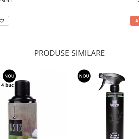
,250ml
i
A
PRODUSE SIMILARE
NOU
NOU