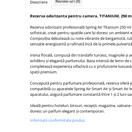
Review-uri
(0)
Descriere
Bureti pentru vase si bucatarie
Absorbanti umiditate si
Rezerva odorizanta pentru camera, TITANIUM, 250 ml,
neutralizatori miros
frigider/congelator
Rezerva odorizant profesională Spring Air Titanium 250 m
Saci si manusi menaj, folii
sofisticat, creat pentru spațiile care își doresc un ambient 
alimentare si hartie de copt
Compoziția debutează cu note vibrante de bergamotă, ruba
Hartie si servetele
senzație energizantă și rafinată încă de la primele pulveriză
Mopuri,seturi cu mop si accesorii
Inima florală, compusă din trandafir turcesc, magnolie și 
echilibru și eleganță parfumului. Baza intensă de lemn de c
Maturi,farase si galeti simple/cu
completează experiența olfactivă cu o profunzime luxoasă ș
storcator
spații premium.
Manere si cozi pentru maturi si
mopuri
Concepută pentru parfumare profesională, rezerva oferă pân
compatibilă cu aparatele Spring Air Smart Air și Smart Air 
Raclete si perii diverse suprafete
aparatului, asigură parfumare constantă între 1 și 2 luni sa
Articole si accesorii pentru baie si
Ideală pentru hoteluri, birouri, recepții, magazine, saloane
zona sanitara
doresc un parfum elegant și contemporan.
Accesorii pentru casa
Informatii conformitate produs
Articole si accesorii pentru haine si
produse textile