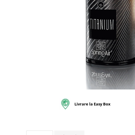
pentru bucatarie
Detergenti Rufe & Intretinere
Textile
Detergenti de rufe
Balsam de rufe
Parfum de rufe si esente
concentrate parfumare rufe
Neutralizare miros si odorizare
textile,masini de spalat ,uscatoare
rufe
Solutii indepartare pete si
inalbitori rufe
Vopsea pentru articole textile si
articole din piele
Livrare la Easy Box
Articole complementare
Articole Menaj & Accesorii pentru
Casa
Lavete si seturi lavete