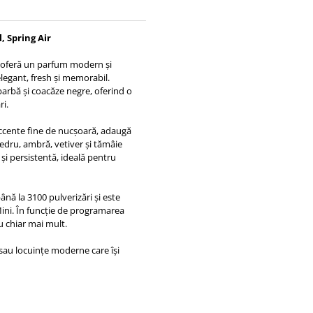
 Spring Air
l oferă un parfum modern și
elegant, fresh și memorabil.
rbă și coacăze negre, oferind o
ri.
accente fine de nucșoară, adaugă
edru, ambră, vetiver și tămâie
i persistentă, ideală pentru
ă la 3100 pulverizări și este
Mini. În funcție de programarea
u chiar mai mult.
 sau locuințe moderne care își