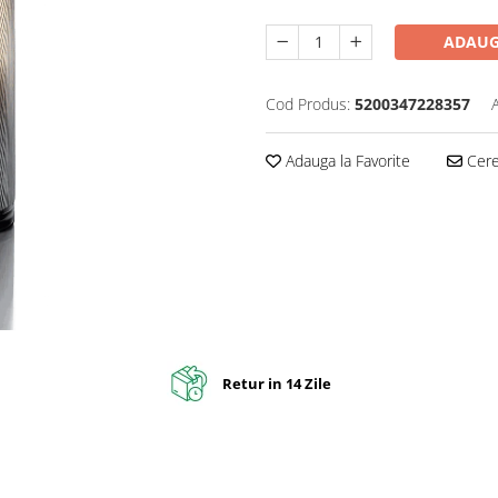
ADAUG
Cod Produs:
5200347228357
Adauga la Favorite
Cere 
Retur in 14 Zile