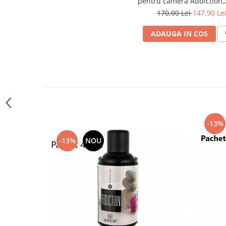
pentru camera Addiction
toalete portabile
170,00 Lei
147,90 Le
Solutii curatare si intretinere
terase exterioare
ADAUGA IN COS
Solutii curatare si intretinere
mobilier gradina
Solutii de curatare si intretinere
gratare exterioare si seminee
Foglia D'Oro
Odorizanti & Neutralizatori pentru
Miros
-13%
Doze odorizante spray SPRING AIR
-13%
NOU
250ml
Dispensere pentru doze
odorizante spray SPRING AIR
Odorizanti ambientali si tesaturi
SPRING AIR
Saculeti parfumati si pliculete
antimolii