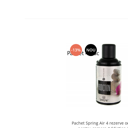
Articole menaj BACTERIA STOP
Articole menaj ECO NATURAL si
materiale reciclate
Eco logical
Produse lichide certificare Eco Cert
Detergenti BIO
-13%
NOU
Eco Confort
Fose Septice & Întreținere
Eco Confort
BioZone
Epur
Home&Deco
Note di Natura
Eco Friendly
Curatenie & Intretinere Exterior
Pachet Spring Air 4 rezerve o
Solutii curatare si intretinere