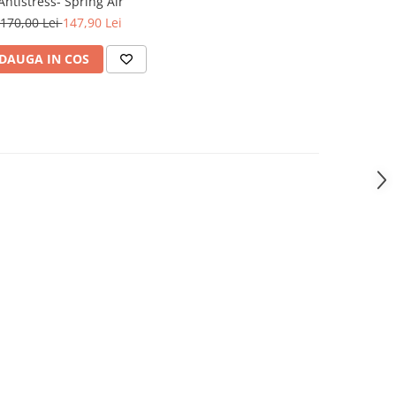
Antistress- Spring Air
170,00 Lei
147,90 Lei
DAUGA IN COS