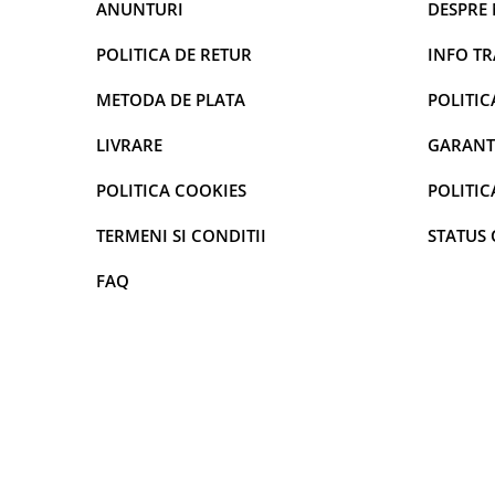
ANUNTURI
DESPRE 
curatarea mainilor
Solutii si spray uri auto
POLITICA DE RETUR
INFO T
Bureti auto,raclete si lavete
METODA DE PLATA
POLITIC
Solutii pentru constructori
LIVRARE
GARANT
Organizatoare si cutii pentru scule
Articole DYI si zugravit
POLITICA COOKIES
POLITIC
Antidaunatori si insecticide
TERMENI SI CONDITII
STATUS
Camping, Gradina & Zone de
Exterior
FAQ
Accesorii pentru telefoane
Articole HoReCa
Solutii profesionale pentru
curatenie si intretinere
Solutii si detergenti industriali
Concentralia Profesional
Dispensere prosoape pliate de