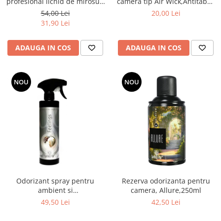
profesional lichid de mirosuri
camera tip Air Wick,Antitabac
si odorizant interior, 550ml
335cc
54,00 Lei
20,00 Lei
31,90 Lei
ADAUGA IN COS
ADAUGA IN COS
NOU
NOU
Odorizant spray pentru
Rezerva odorizanta pentru
ambient si
camera, Allure,250ml
tesaturi,Feelings,500ml
49,50 Lei
42,50 Lei