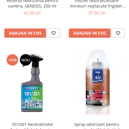
Rezerva odorizanta pentru
Pastile neutralizatoare
camera, GENESIS, 250 ml
mirosuri neplacute frigider,
pentru fructe si legume,40g
42,50 Lei
37,50 Lei
ADAUGA IN COS
ADAUGA IN COS
-41%
NOU
101/201 Neutralizator
Spray odorizant pentru