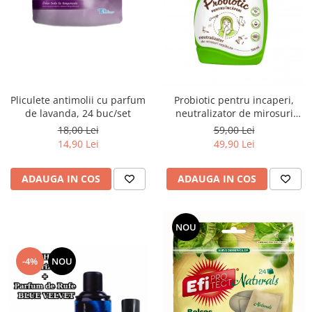
Pliculete antimolii cu parfum
Probiotic pentru incaperi,
de lavanda, 24 buc/set
neutralizator de mirosuri
neplăcute, 500ml, Daxi
18,00 Lei
59,00 Lei
14,90 Lei
49,90 Lei
ADAUGA IN COS
ADAUGA IN COS
NOU
-4%
NOU