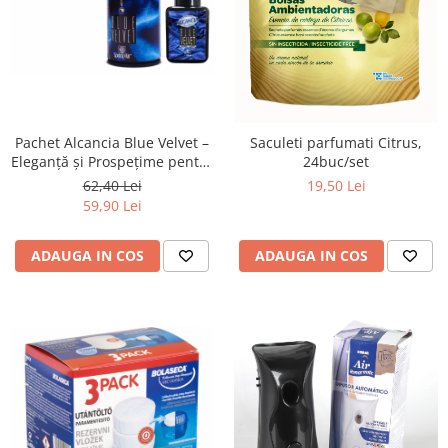
Pachet Alcancia Blue Velvet –
Saculeti parfumati Citrus,
Eleganță și Prospețime pentru
24buc/set
Întreaga Casă și Garderobă
62,40 Lei
19,50 Lei
59,90 Lei
ADAUGA IN COS
ADAUGA IN COS