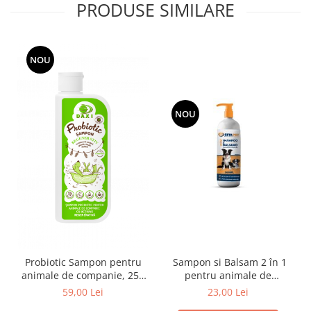
PRODUSE SIMILARE
NOU
NOU
Probiotic Sampon pentru
Sampon si Balsam 2 în 1
animale de companie, 250
pentru animale de
ml, Daxi
companie,lavanda si
59,00 Lei
23,00 Lei
musetel,500ml