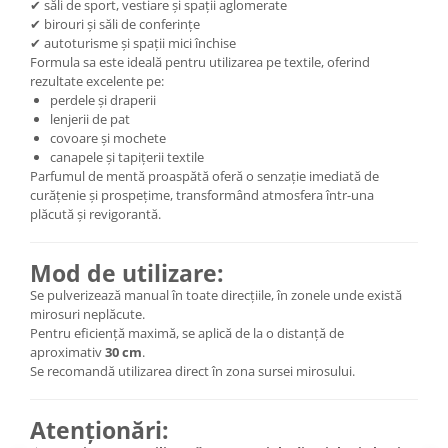
✔ săli de sport, vestiare și spații aglomerate
✔ birouri și săli de conferințe
✔ autoturisme și spații mici închise
Formula sa este ideală pentru utilizarea pe textile, oferind
rezultate excelente pe:
perdele și draperii
lenjerii de pat
covoare și mochete
canapele și tapițerii textile
Parfumul de mentă proaspătă oferă o senzație imediată de
curățenie și prospețime, transformând atmosfera într-una
plăcută și revigorantă.
Mod de utilizare:
Se pulverizează manual în toate direcțiile, în zonele unde există
mirosuri neplăcute.
Pentru eficiență maximă, se aplică de la o distanță de
aproximativ
30 cm
.
Se recomandă utilizarea direct în zona sursei mirosului.
Atenționări: