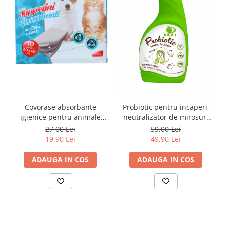
Covorase absorbante
Probiotic pentru incaperi,
igienice pentru animale
neutralizator de mirosuri
mici, 60x60cm,Pet Care
neplăcute, 500ml, Daxi
27,00 Lei
59,00 Lei
,10buc/set
19,90 Lei
49,90 Lei
ADAUGA IN COS
ADAUGA IN COS