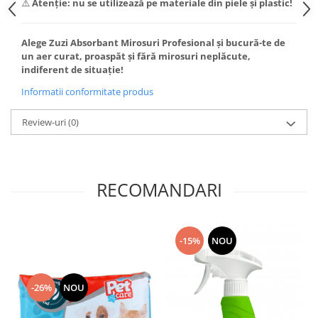
⚠️
Atenție: nu se utilizează pe materiale din piele și plastic!
Alege Zuzi Absorbant Mirosuri Profesional și bucură-te de
un aer curat, proaspăt și fără mirosuri neplăcute,
indiferent de situație!
Informatii conformitate produs
Review-uri
(0)
RECOMANDARI
-15%
NOU
-26%
NOU