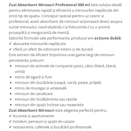
Zuzi Absorbant Mirosuri Profesional 500 ml
este soluția ideală
pentru eliminarea rapidă și eficientă a mirosurilor neplăcute din
orice tip de spațiu. Conceput special pentru uz casnic și
profesional, acest absorbant de mirosuri acționează direct asupra
sursei mirosului, neutralizându-l și înlocuindu-l cu o aromă
proaspătă și revigorantă de mentă.
Datorită formulei sale performante, produsul are
acțiune dublă
:
✔ absoarbe mirosurile neplăcute
✔ oferă un efect de odorizare intens și de durată
Este extrem de eficient împotriva unei game largi de mirosuri
persistente, precum:
mirosuri de animale de companie (pisici, câini, litieră, blană,
urină)
miros de țigară și fum
mirosuri din bucătărie (ceapă, varză, pește, prăjeli)
miros de mucegai și umezeală
mirosuri de canalizare
mirosuri din încălțăminte sau textile
mirosuri din spații închise sau neaerisite
Zuzi Absorbant Mirosuri
este alegerea perfectă pentru:
✔ locuințe și apartamente
✔ hoteluri, pensiuni și spații de cazare
✔ restaurante, cafenele și bucătării profesionale