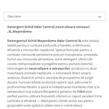
Articole menaj BACTERIA STOP
Articole menaj ECO NATURAL si
Descriere
materiale reciclate
Detergent lichid Odor Control,neutralizare mirosuri
Eco logical
,3L,Mayordomo
Produse lichide certificare Eco Cert
Detergenti BIO
Detergentul lichid Mayordomo Odor Control 3L
este soluția
ideală pentru o curățare profundă a hainelor și eliminarea
Eco Confort
eficientă a mirosurilor neplăcute. Special formulat pentru a
Fose Septice & Întreținere
combate mirosurile persistente precum transpirația, umezeala,
Eco Confort
fumul sau mirosurile alimentare, acest detergent oferă rufe
curate, reîmprospătate și pregătite pentru purtare.Datorită
BioZone
tehnologiei de
neutralizare a mirosurilor
, produsul nu doar
maschează aromele neplăcute, ci acționează direct asupra
Epur
acestora, lăsând în urmă o senzație de prospețime de lungă
Home&Deco
durată. Formula lichidă se dizolvă rapid în apă, pătrunde în
profunzimea fibrelor și ajută la îndepărtarea murdăriei chiar și la
Note di Natura
temperaturi mai scăzute.Recipientul generos de
3 litri
este
Eco Friendly
perfect pentru utilizare frecventă, oferind un raport excelent între
Curatenie & Intretinere Exterior
cantitate și eficiență — ideal pentru familii active sau pentru
gospodării unde spălatul rufelor este o rutină zilnică.
Solutii curatare si intretinere