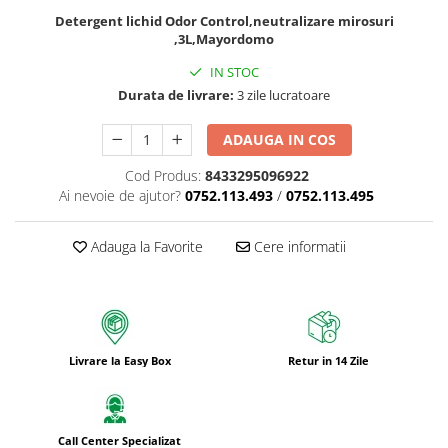
Bureti pentru vase si bucatarie
Detergent lichid Odor Control,neutralizare mirosuri
,3L,Mayordomo
Absorbanti umiditate si
neutralizatori miros
IN STOC
frigider/congelator
Durata de livrare:
3 zile lucratoare
Saci si manusi menaj, folii
alimentare si hartie de copt
ADAUGA IN COS
Hartie si servetele
Cod Produs:
8433295096922
Mopuri,seturi cu mop si accesorii
Ai nevoie de ajutor?
0752.113.493
/
0752.113.495
Maturi,farase si galeti simple/cu
storcator
Adauga la Favorite
Cere informatii
Manere si cozi pentru maturi si
mopuri
Raclete si perii diverse suprafete
Articole si accesorii pentru baie si
Livrare la Easy Box
Retur in 14 Zile
zona sanitara
Accesorii pentru casa
Articole si accesorii pentru haine si
Call Center Specializat
produse textile