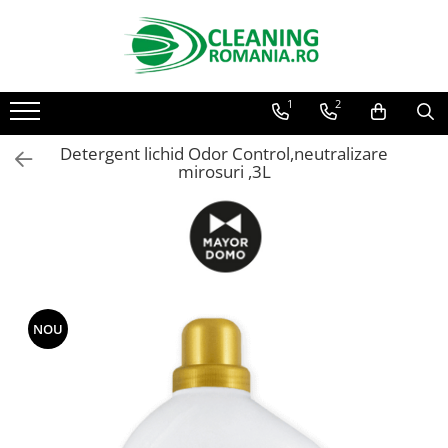
Toate Produsele
1
2
Curatenie & Intretinere Casa
Detergenti si solutii concentrate
Detergent lichid Odor Control,neutralizare
pentru pardoseli
mirosuri ,3L
Produse Bio pentru Casa
Detergenti si solutii universale
Detergenti si solutii pentru geam
si sticla
Detergenti si solutii pentru
suprafete de lemn si mobila
NOU
Detergenti si solutii pentru baie
Solutii desfundat tevi
Curatenie Traditionala
Detergenti de vase si solutii