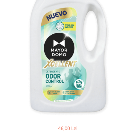
pentru bucatarie
Detergenti Rufe & Intretinere
Textile
Detergenti de rufe
Balsam de rufe
Parfum de rufe si esente
concentrate parfumare rufe
Neutralizare miros si odorizare
textile,masini de spalat ,uscatoare
rufe
Solutii indepartare pete si
inalbitori rufe
Vopsea pentru articole textile si
articole din piele
Articole complementare
Articole Menaj & Accesorii pentru
Casa
46,00 Lei
Lavete si seturi lavete