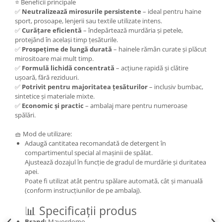
⭐ Beneficii principale
toalete portabile
✅
Neutralizează mirosurile persistente
– ideal pentru haine
Solutii curatare si intretinere
sport, prosoape, lenjerii sau textile utilizate intens.
terase exterioare
✅
Curățare eficientă
– îndepărtează murdăria și petele,
protejând în același timp țesăturile.
Solutii curatare si intretinere
✅
Prospețime de lungă durată
– hainele rămân curate și plăcut
mobilier gradina
mirositoare mai mult timp.
✅
Formulă lichidă concentrată
– acțiune rapidă și clătire
Solutii de curatare si intretinere
ușoară, fără reziduuri.
gratare exterioare si seminee
✅
Potrivit pentru majoritatea țesăturilor
– inclusiv bumbac,
Foglia D'Oro
sintetice și materiale mixte.
✅
Economic și practic
– ambalaj mare pentru numeroase
Odorizanti & Neutralizatori pentru
spălări.
Miros
Doze odorizante spray SPRING AIR
🧺 Mod de utilizare:
250ml
Adaugă cantitatea recomandată de detergent în
compartimentul special al mașinii de spălat.
Dispensere pentru doze
Ajustează dozajul în funcție de gradul de murdărie și duritatea
odorizante spray SPRING AIR
apei.
Poate fi utilizat atât pentru spălare automată, cât și manuală
Odorizanti ambientali si tesaturi
(conform instrucțiunilor de pe ambalaj).
SPRING AIR
📊 Specificații produs
Saculeti parfumati si pliculete
antimolii
Brand:
Mayordomo