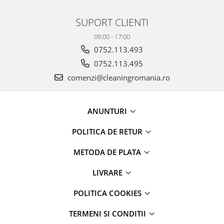
diverse
Servetele umede
SUPORT CLIENTI
Betisoare urechi
09:00 - 17:00
Cosmetice naturale
0752.113.493
Cosmetice pentru barbati
0752.113.495
comenzi@cleaningromania.ro
Igiena Intima
Vopsea de par
Recomandarea DAXI
ANUNTURI
Jocuri&Puzzle,jucarii,periferice PC
POLITICA DE RETUR
Produse brand DAXI
Daxi Probiotic
METODA DE PLATA
% REDUCERI PRODUSE
LIVRARE
Articole ingrijire incaltaminte
Jocuri & Divertisment
POLITICA COOKIES
Papetarie si Creativitate
TERMENI SI CONDITII
PetShop