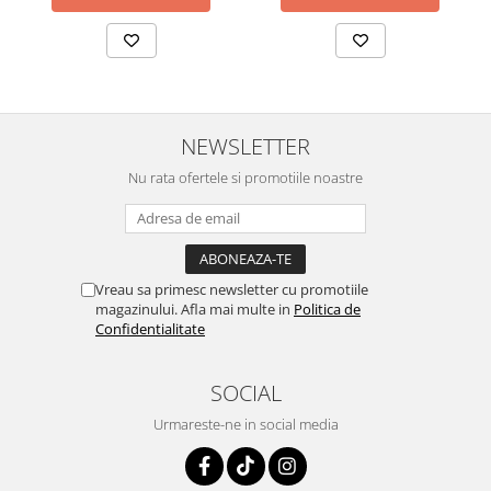
Parfumuri
Cosmetice & Ingrijire Personala
Geluri de dus
Sapun lichid,solid , spuma si sare
de baie
NEWSLETTER
Lotiuni ,lapte,creme si uleiuri
Nu rata ofertele si promotiile noastre
pentru fata si corp
Deodorante antiperspirante si deo
roll,spray de corp
Parfumuri si seturi cadouri
Vreau sa primesc newsletter cu promotiile
magazinului. Afla mai multe in
Politica de
Igiena dentara
Confidentialitate
Sampon,balsam,masti si
tratamente pentru par
SOCIAL
Cosmetice pentru copii si bebelusi
Urmareste-ne in social media
Machiaj si manichiura
Bureti pentru baie si accesorii