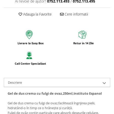
Ai nevoie de ajutor?
0752.113.493
/
0752.113.495
Adauga la Favorite
Cere informatii
Livrare la Easy Box
Retur in 14 Zile
Call Center Specializat
Descriere
Gel de dus crema cu fulgi de ovaz,250ml,Instituto Espanol
Gel de dus crema cu fulgi de ovaz,facilitează îngrijirea pielii,
hidratând-o în timp ce o hrănește și curăță.
Fulgii de ovăz conțin particule care absorb deșeurile celulare,