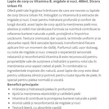
Lapte de corp cu Vitamina B, migdale si nuci, 400ml, Dicora
Urban Fit
Oferă pielii tale îngrijirea hrănitoare de care are nevoie cu laptele
de corp Dicora Urban Fit, îmbogățit cu Vitamina B și extracte de
migdale și nuci. Creat pentru hidratare profundă și confort de
lungă durată, acest lapte de corp ajută la menținerea pielii moi,
elastice și vizibil mai sănătoase.Formula sa nutritivă contribuie la
refacerea barierei naturale a pielii, protejând-o împotriva
uscăciunii. Textura cremoasă, dar ușoară, se întinde uniform și se
absoarbe rapid, fără senzație lipicioasă, transformând fiecare
aplicare într-un moment de răsfăț. Parfumul cald, ușor dulceag,
cu note de migdale și nuci, creează o experiență senzorială
relaxantă și reconfortantă.Vitamina B este recunoscută pentru
proprietățile sale de susținere a hidratării și pentru rolul său în
menținerea unui aspect neted al pielii. În combinație cu
ingredientele inspirate din natură, acest lapte de corp este ideal
pentru utilizarea zilnică și potrivit pentru toate tipurile de piele, în
special pentru pielea normală și uscată.
Beneficii principale:
Hrănește și hidratează pielea în profunzime
Ajută la menținerea elasticității și catifelării pielii
Vitamina B contribuie la protejarea barierei naturale a pielii
Aromă caldă și reconfortantă de migdale și nuci
Textură lejeră, cu absorbție rapidă