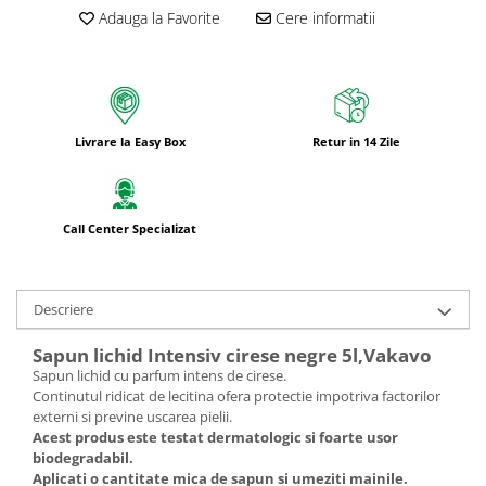
Adauga la Favorite
Cere informatii
Livrare la Easy Box
Retur in 14 Zile
Call Center Specializat
Descriere
Sapun lichid Intensiv cirese negre 5l,Vakavo
Sapun lichid cu parfum intens de cirese.
Continutul ridicat de lecitina ofera protectie impotriva factorilor
externi si previne uscarea pielii.
Acest produs este testat dermatologic si foarte usor
biodegr
adabil.
Aplicati o cantitate mica de sapun si umeziti mainile.