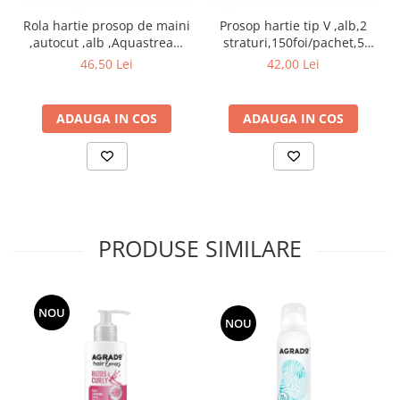
Rola hartie prosop de maini
Prosop hartie tip V ,alb,2
,autocut ,alb ,Aquastream
straturi,150foi/pachet,5
155m
pachete/set
46,50 Lei
42,00 Lei
ADAUGA IN COS
ADAUGA IN COS
PRODUSE SIMILARE
NOU
NOU