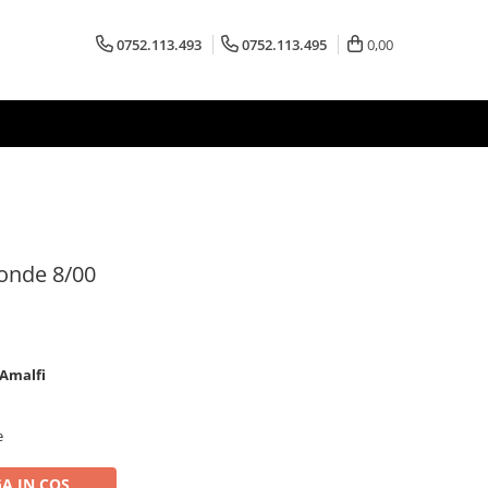
0752.113.493
0752.113.495
0,00
londe 8/00
,Amalfi
e
A IN COS