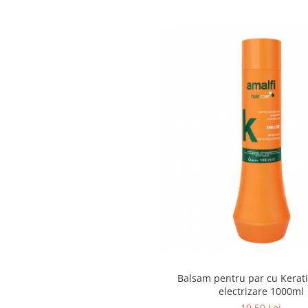
Articole menaj BACTERIA STOP
Articole menaj ECO NATURAL si
materiale reciclate
Eco logical
Produse lichide certificare Eco Cert
Detergenti BIO
Eco Confort
Fose Septice & Întreținere
Eco Confort
BioZone
Epur
Home&Deco
Note di Natura
Eco Friendly
Balsam pentru par cu Kerati
Curatenie & Intretinere Exterior
electrizare 1000ml
Solutii curatare si intretinere
19,50 Lei