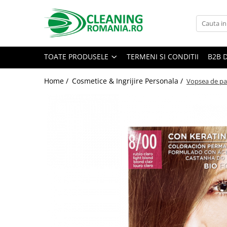
Toate Produsele
Curatenie & Intretinere Casa
TOATE PRODUSELE
TERMENI SI CONDITII
B2B 
Detergenti si solutii concentrate
pentru pardoseli
Home /
Cosmetice & Ingrijire Personala /
Vopsea de pa
Produse Bio pentru Casa
Detergenti si solutii universale
Detergenti si solutii pentru geam
si sticla
Detergenti si solutii pentru
suprafete de lemn si mobila
Detergenti si solutii pentru baie
Solutii desfundat tevi
Curatenie Traditionala
Detergenti de vase si solutii