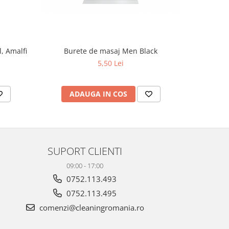
Sapun l
l, Amalfi
Burete de masaj Men Black
5,50 Lei
AD
ADAUGA IN COS
SUPORT CLIENTI
09:00 - 17:00
0752.113.493
0752.113.495
comenzi@cleaningromania.ro