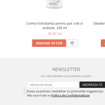
Uleiuri esentiale aromaterapie si
difuzoare
Odorizanti cu bete de ratan si
lumanari parfumate
Crema hidratanta pentru par cret si
Deodor
ondulat, 230 ml
Odorizanti spray si neutralizatori
26,50 Lei
miros ambient si tesaturi
Odorizanti pentru baie
ADAUGA IN COS
Absorbanti de Umiditate & Rezerve
OdorBlock Neutralizatori miros
Pachete Odorizare
NEWSLETTER
Betisoare parfumate
Nu rata ofertele si promotiile noastre
Odorizanti auto
Produse pentu aprins focul
Produse pudra certificate Eco Cert
Vreau sa primesc newsletter cu promotiile magazinului.
Afla mai multe in
Politica de Confidentialitate
Auto Bricolaj & Gradina & Camping
Pasta si crema abraziva pentru