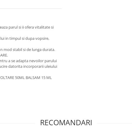
 parul si ii ofera vitalitate si
ui in timpul si dupa vopsire,
un mod stabil si de lunga durata.
ARE.
entru a se adapta nevoilor parului
ucire datorita incorporarii uleiului
OLTARE 50ML BALSAM 15 ML
RECOMANDARI