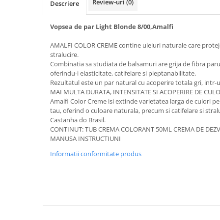
Review-uri
(0)
Descriere
Bureti pentru vase si bucatarie
Absorbanti umiditate si
Vopsea de par Light Blonde 8/00,Amalfi
neutralizatori miros
frigider/congelator
AMALFI COLOR CREME contine uleiuri naturale care protejeaza
Saci si manusi menaj, folii
stralucire.
alimentare si hartie de copt
Combinatia sa studiata de balsamuri are grija de fibra parul
Hartie si servetele
oferindu-i elasticitate, catifelare si pieptanabilitate.
Rezultatul este un par natural cu acoperire totala gri, intr-
Mopuri,seturi cu mop si accesorii
MAI MULTA DURATA, INTENSITATE SI ACOPERIRE DE CULO
Amalfi Color Creme isi extinde varietatea larga de culori p
Maturi,farase si galeti simple/cu
tau, oferind o culoare naturala, precum si catifelare si stral
storcator
Castanha do Brasil.
Manere si cozi pentru maturi si
CONTINUT: TUB CREMA COLORANT 50ML CREMA DE DEZV
mopuri
MANUSA INSTRUCTIUNI
Raclete si perii diverse suprafete
Informatii conformitate produs
Articole si accesorii pentru baie si
zona sanitara
Accesorii pentru casa
Articole si accesorii pentru haine si
produse textile