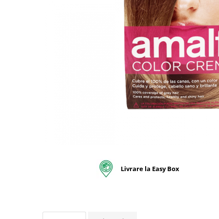
pentru bucatarie
Detergenti Rufe & Intretinere
Textile
Detergenti de rufe
Balsam de rufe
Parfum de rufe si esente
concentrate parfumare rufe
Neutralizare miros si odorizare
textile,masini de spalat ,uscatoare
rufe
Solutii indepartare pete si
inalbitori rufe
Vopsea pentru articole textile si
articole din piele
Livrare la Easy Box
Articole complementare
Articole Menaj & Accesorii pentru
Casa
Lavete si seturi lavete