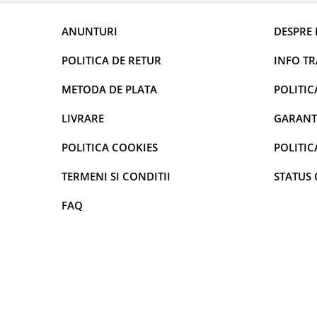
curatarea mainilor
Solutii si spray uri auto
ANUNTURI
DESPRE 
Bureti auto,raclete si lavete
POLITICA DE RETUR
INFO T
Solutii pentru constructori
METODA DE PLATA
POLITIC
Organizatoare si cutii pentru scule
Articole DYI si zugravit
LIVRARE
GARANT
Antidaunatori si insecticide
POLITICA COOKIES
POLITIC
Camping, Gradina & Zone de
Exterior
TERMENI SI CONDITII
STATUS
Accesorii pentru telefoane
FAQ
Articole HoReCa
Solutii profesionale pentru
curatenie si intretinere
Solutii si detergenti industriali
Concentralia Profesional
Dispensere prosoape pliate de