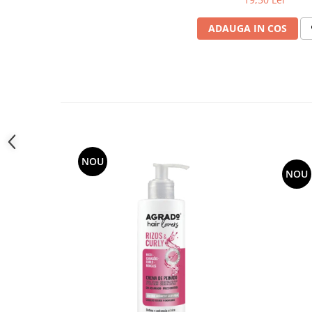
toalete portabile
ADAUGA IN COS
Solutii curatare si intretinere
terase exterioare
Solutii curatare si intretinere
mobilier gradina
Solutii de curatare si intretinere
gratare exterioare si seminee
Foglia D'Oro
Odorizanti & Neutralizatori pentru
NOU
Miros
NOU
Doze odorizante spray SPRING AIR
250ml
Dispensere pentru doze
odorizante spray SPRING AIR
Odorizanti ambientali si tesaturi
SPRING AIR
Saculeti parfumati si pliculete
antimolii