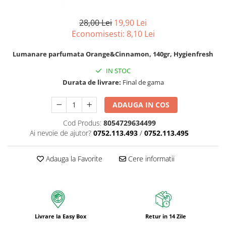
Odorizanti pentru baie
Articole si accesorii pentru baie si
Bureti pentru baie si accesorii
Dozatoare solutii igienizare si
zona sanitara
diverse
Absorbanti de Umiditate & Rezerve
dezinfectare maini si consumabile
28,00 Lei
19,90 Lei
Accesorii pentru casa
Servetele umede
Economisesti:
8,10
Lei
OdorBlock Neutralizatori miros
Dispenser acoperitori incaltaminte
si rezerve
Articole si accesorii pentru haine si
Betisoare urechi
Pachete Odorizare
Lumanare parfumata Orange&Cinnamon, 140gr, Hygienfresh
produse textile
Uscatoare de maini
Cosmetice naturale
Betisoare parfumate
IN STOC
Articole menaj BACTERIA STOP
Rola cearceaf medical si lavete
Cosmetice pentru barbati
Odorizanti auto
Durata de livrare:
Final de gama
airlaid
Articole menaj ECO NATURAL si
Igiena Intima
materiale reciclate
Role hartie industriala
ADAUGA IN COS
Vopsea de par
Cod Produs:
8054729634499
Ai nevoie de ajutor?
0752.113.493
/
0752.113.495
Adauga la Favorite
Cere informatii
Livrare la Easy Box
Retur in 14 Zile