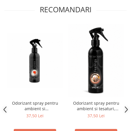
RECOMANDARI
Odorizant spray pentru
Odorizant spray pentru
ambient si
ambient si tesaturi,
tesaturi,Adorable,200ml
Feelings, 200ml
37,50 Lei
37,50 Lei