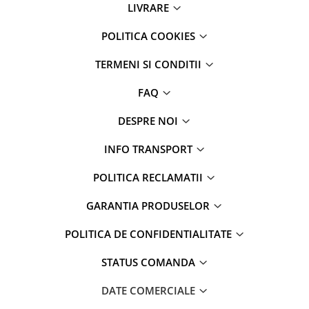
LIVRARE
Parfumuri
Cosmetice & Ingrijire Personala
POLITICA COOKIES
Geluri de dus
TERMENI SI CONDITII
Sapun lichid,solid , spuma si sare
de baie
FAQ
Lotiuni ,lapte,creme si uleiuri
pentru fata si corp
DESPRE NOI
Deodorante antiperspirante si deo
INFO TRANSPORT
roll,spray de corp
Parfumuri si seturi cadouri
POLITICA RECLAMATII
Igiena dentara
GARANTIA PRODUSELOR
Sampon,balsam,masti si
tratamente pentru par
POLITICA DE CONFIDENTIALITATE
Cosmetice pentru copii si bebelusi
STATUS COMANDA
Machiaj si manichiura
DATE COMERCIALE
Bureti pentru baie si accesorii