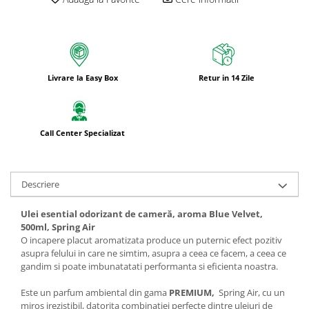
Bureti pentru vase si bucatarie
Absorbanti umiditate si
neutralizatori miros
frigider/congelator
Saci si manusi menaj, folii
Livrare la Easy Box
Retur in 14 Zile
alimentare si hartie de copt
Hartie si servetele
Mopuri,seturi cu mop si accesorii
Call Center Specializat
Maturi,farase si galeti simple/cu
storcator
Manere si cozi pentru maturi si
Descriere
mopuri
Ulei esential odorizant de cameră, aroma Blue Velvet,
Raclete si perii diverse suprafete
500ml, Spring Air
Articole si accesorii pentru baie si
O incapere placut aromatizata produce un puternic efect pozitiv
zona sanitara
asupra felului in care ne simtim, asupra a ceea ce facem, a ceea ce
gandim si poate imbunatatati performanta si eficienta noastra.
Accesorii pentru casa
Este un parfum ambiental din gama
PREMIUM,
Spring Air, cu un
Articole si accesorii pentru haine si
miros irezistibil, datorita combinatiei perfecte dintre uleiuri de
produse textile