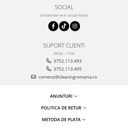
maini si consumabile
SOCIAL
Dispensere role prosop hartie si
Urmareste-ne in social media
consumabile
Dispensere hartie igienica si
consumabile
Dozatoare sapun lichid si
SUPORT CLIENTI
consumabile
09:00 - 17:00
Dozatoare sapun spuma si
0752.113.493
consumabile
0752.113.495
Dozatoare solutii igienizare si
comenzi@cleaningromania.ro
dezinfectare maini si consumabile
Dispenser acoperitori incaltaminte
si rezerve
ANUNTURI
Uscatoare de maini
POLITICA DE RETUR
Rola cearceaf medical si lavete
airlaid
METODA DE PLATA
Role hartie industriala