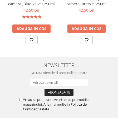
curatarea mainilor
camera ,Blue Velvet,250ml
camera, Breeze, 250ml
42,50 Lei
42,50 Lei
Solutii si spray uri auto
Bureti auto,raclete si lavete
Solutii pentru constructori
ADAUGA IN COS
ADAUGA IN COS
Organizatoare si cutii pentru scule
Articole DYI si zugravit
Antidaunatori si insecticide
Camping, Gradina & Zone de
NEWSLETTER
Exterior
Nu rata ofertele si promotiile noastre
Accesorii pentru telefoane
Articole HoReCa
Solutii profesionale pentru
curatenie si intretinere
Vreau sa primesc newsletter cu promotiile
Solutii si detergenti industriali
magazinului. Afla mai multe in
Politica de
Concentralia Profesional
Confidentialitate
Dispensere prosoape pliate de