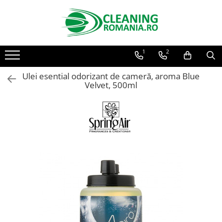
Toate Produsele
1
2
Curatenie & Intretinere Casa
Detergenti si solutii concentrate
Ulei esential odorizant de cameră, aroma Blue
pentru pardoseli
Velvet, 500ml
Produse Bio pentru Casa
Detergenti si solutii universale
Detergenti si solutii pentru geam
si sticla
Detergenti si solutii pentru
suprafete de lemn si mobila
Detergenti si solutii pentru baie
Solutii desfundat tevi
Curatenie Traditionala
Detergenti de vase si solutii