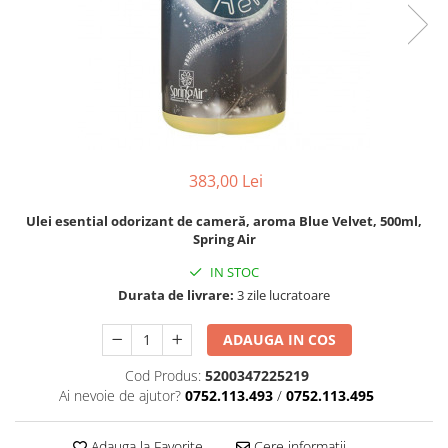
pentru bucatarie
Detergenti Rufe & Intretinere
Textile
Detergenti de rufe
Balsam de rufe
Parfum de rufe si esente
concentrate parfumare rufe
383,00 Lei
Neutralizare miros si odorizare
Ulei esential odorizant de cameră, aroma Blue Velvet, 500ml,
textile,masini de spalat ,uscatoare
Spring Air
rufe
Solutii indepartare pete si
IN STOC
inalbitori rufe
Durata de livrare:
3 zile lucratoare
Vopsea pentru articole textile si
articole din piele
ADAUGA IN COS
Articole complementare
Cod Produs:
5200347225219
Articole Menaj & Accesorii pentru
Ai nevoie de ajutor?
0752.113.493
/
0752.113.495
Casa
Lavete si seturi lavete
Adauga la Favorite
Cere informatii