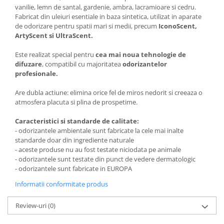
vanilie, lemn de santal, gardenie, ambra, lacramioare si cedru.
Articole menaj BACTERIA STOP
Fabricat din uleiuri esentiale in baza sintetica, utilizat in aparate
de odorizare pentru spatii mari si medii, precum
IconoScent,
Articole menaj ECO NATURAL si
ArtyScent si UltraScent.
materiale reciclate
Este realizat special pentru
cea mai noua tehnologie de
Eco logical
difuzare
, compatibil cu majoritatea
odorizantelor
Produse lichide certificare Eco Cert
profesionale.
Detergenti BIO
Are dubla actiune: elimina orice fel de miros nedorit si creeaza o
Eco Confort
atmosfera placuta si plina de prospetime.
Fose Septice & Întreținere
Eco Confort
Caracteristici si standarde de calitate:
- odorizantele ambientale sunt fabricate la cele mai inalte
BioZone
standarde doar din ingrediente naturale
- aceste produse nu au fost testate niciodata pe animale
Epur
- odorizantele sunt testate din punct de vedere dermatologic
Home&Deco
- odorizantele sunt fabricate in EUROPA
Note di Natura
Informatii conformitate produs
Eco Friendly
Review-uri
(0)
Curatenie & Intretinere Exterior
Solutii curatare si intretinere