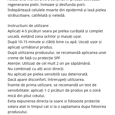
regenerarea pielii, înmoaie și desfunda porii.
Îndepărtează celulele moarte din epidermă și lasă pielea
strălucitoare, catifelată și netedă.
Instructiuni de utilizare:
Aplicați 4-5 picături seara pe pielea curățată și complet
uscată, evitând zona ochilor și masați ușor.
După 10-15 minute și clătiți bine cu apă. Uscați ușor și
aplicați următorul produs.
După utilizarea produsului, se recomandă aplicarea unei
creme de față cu protecție SPF
Atenție: Utilizați de cel mult 2 ori pe săptămână.
Nu combinați cu alți acizi direcți.
Nu aplicați pe pielea sensibilă sau deteriorată.
Dacă apare disconfort, întrerupeți utilizarea.
Înainte de prima utilizare, se recomandă un test de
sensibilitate: aplicați 1-2 picături de produs pe o zonă
mică din pliul cotului.
Evita expunerea directa la soare si foloseste protectie
solara atat in timpul cat si la o saptamana dupa folosirea
produsului.